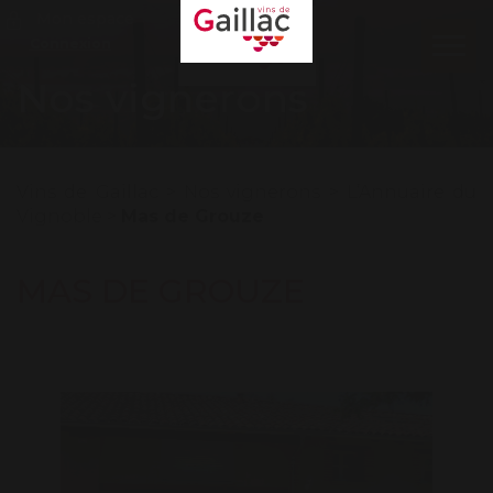
Mon espace
Connexion
Ouvr
le
Nos vignerons
men
Vins de Gaillac
>
Nos vignerons
>
L’Annuaire du
Vignoble
>
Mas de Grouze
MAS DE GROUZE