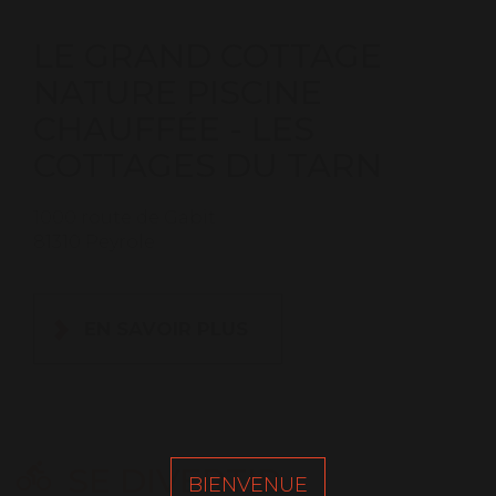
LE GRAND COTTAGE
NATURE PISCINE
CHAUFFÉE - LES
COTTAGES DU TARN
1000 route de Gabit
81310 Peyrole
EN SAVOIR PLUS
SE DIVERTIR
BIENVENUE