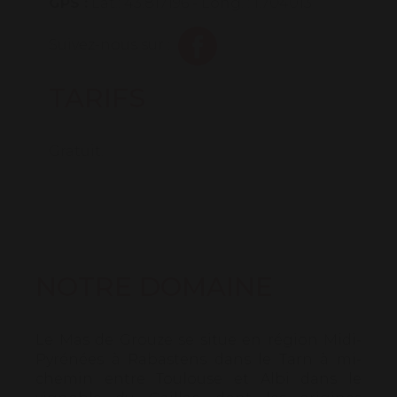
GPS :
Lat.: 43.817196 - Long. : 1.704013
Suivez-nous sur :
TARIFS
Gratuit.
NOTRE DOMAINE
Le Mas de Grouze se situe en région Midi-
Pyrénées à Rabastens dans le Tarn à mi-
chemin entre Toulouse et Albi dans le