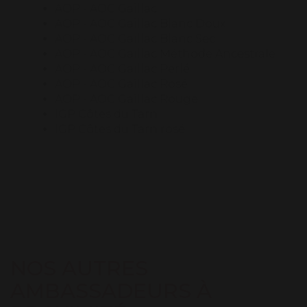
AOP - AOC Gaillac
AOP - AOC Gaillac Blanc Doux
AOP - AOC Gaillac Blanc Sec
AOP - AOC Gaillac Méthode Ancestrale
AOP - AOC Gaillac Perlé
AOP - AOC Gaillac Rosé
AOP - AOC Gaillac Rouge
IGP Côtes du Tarn
IGP Côtes du Tarn rosé
NOS AUTRES
AMBASSADEURS À