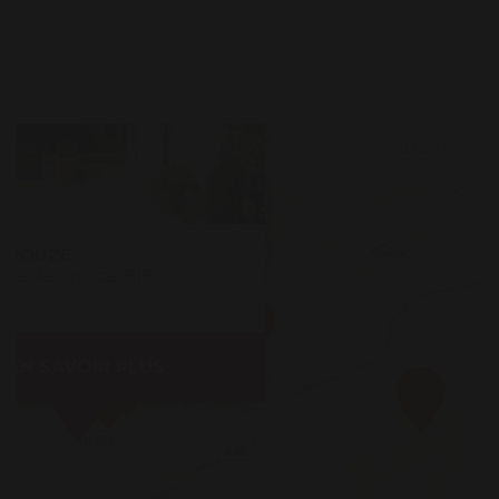
 GROUZE
sse de Grouze, 81800
s
EN SAVOIR PLUS