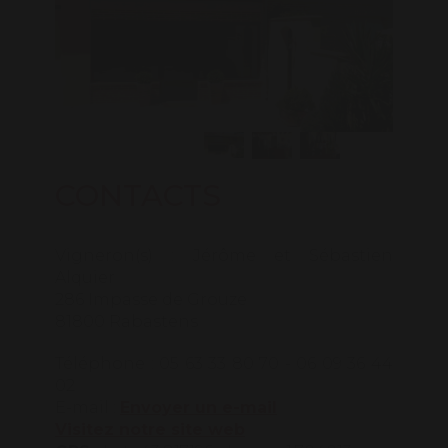
CONTACTS
Vigneron(s) : Jérôme et Sébastien
Alquier
286 Impasse de Grouze
81800 Rabastens
Téléphone : 05 63 33 80 70 - 06 09 36 44
02
E-mail :
Envoyer un e-mail
Visitez notre site web