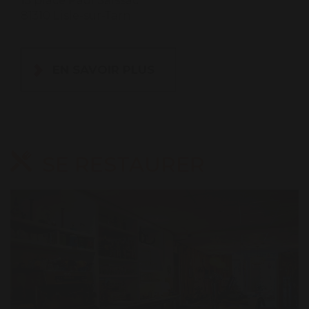
13 place Paul Saissac
81310 Lisle-sur-Tarn
EN SAVOIR PLUS
SE RESTAURER