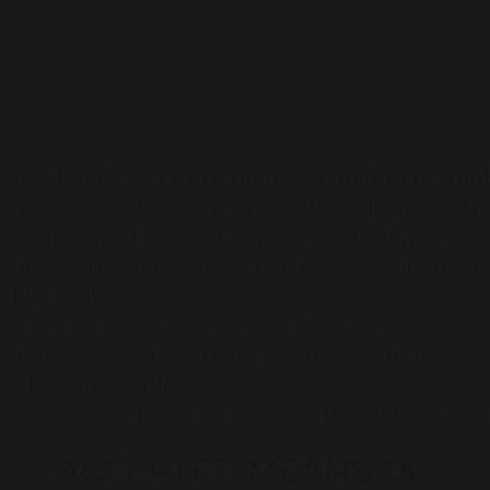
évènemen
enterrement 
ou professi
consulter !.
e des balades commentées au guidon de mobyl
ovembre, vivez des moments extraordinaires au c
 médiévale de Castelnau-de-Montmiral, nos coin
our à verre, pierre royale, mur de Colbert, d
aillacois).
 (miellerie, savonnerie, maître verrier, vigner
ents familiaux (mariage, enterrement de v
 cohésion d'équipe).
s proposons des sorties à thèmes (brame du c
au SPA de la Durantie…).
ACCEPTED MEANS OF