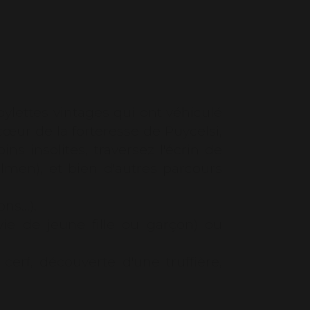
ts familiaux (mariage ou
de vie de jeune fille ou garçon)
onnels (team building) : nous
ettes vintages qui ont véhiculé
œur de la forteresse de Puycelsi,
s insolites, traversez l'écrin de
olmen), et bien d'autres parcours
ons…).
ie de jeune fille ou garçon) ou
erf, découverte d'une truffière,