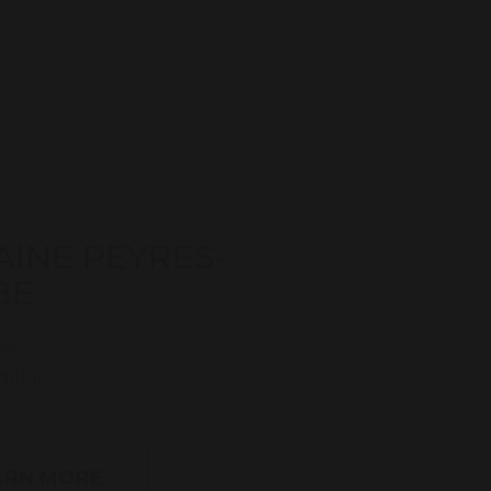
INE PEYRES-
BE
be
illac
ARN MORE