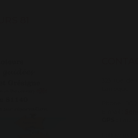
RS 81
CONTA
323 rue de l
Larroque
Phone : 06 2
E-mail :
Send
GPS :
Lat.: 
Follow us on