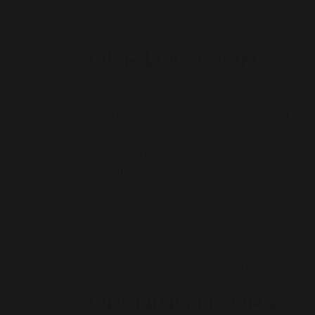
OUR LOCATION
Vintage Cyclomoteurs 81 propos
des générations. D'avril à fin n
découvrez les secrets de la cité
nature de la Grésigne (dernier f
(œnotourisme dans les vignobles g
Rencontrez nos producteurs locaux
Organisez avec nous vos événem
professionnels (team building ou
Et au fil des saisons, nous vou
profitez d'un moment de détente 
OPENING HOURS