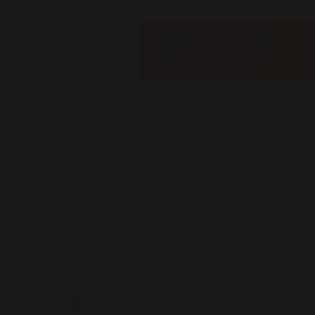
Notre
Nos
vignoble
vignerons
Our contac
Vins de Gaillac
>
Venir nous voir
>
81