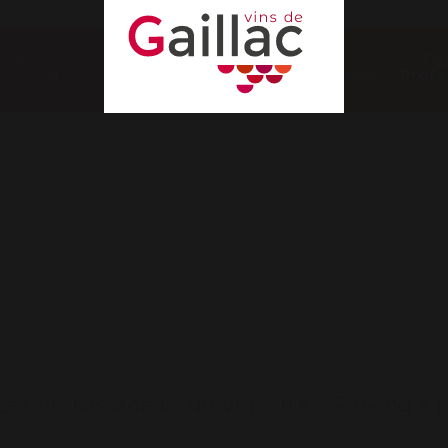
Venir nous
Nos
Es
voir
évènements
Profe
ts
Les Ambassadeurs du Vignoble
>
Parking à 