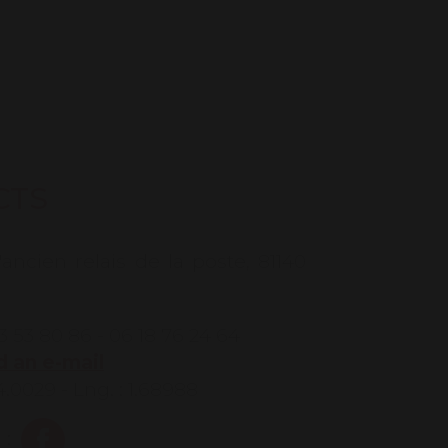
CTS
'ancien relais de la poste, 81140
3 53 80 86 - 06 18 76 24 64
 an e-mail
44.0029 - Lng. : 1.68988
 :