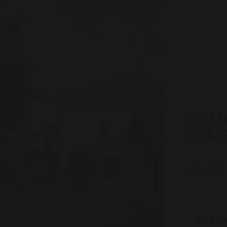
DOMA
COM
La Com
81140 And
LE