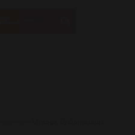
Search
Mon espace
pace
for
Log in
ssionnel
Search
proximité
>
Vintage Cyclomoteurs