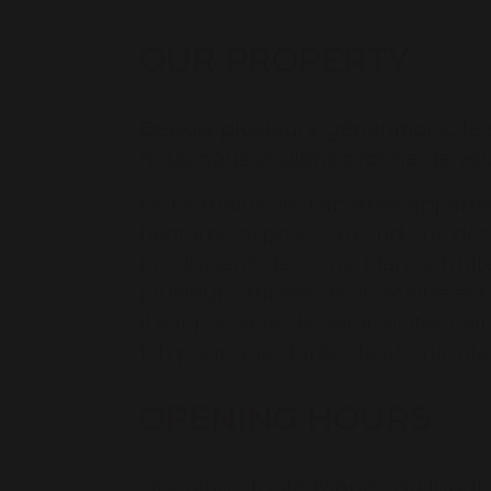
OUR PROPERTY
Depuis plusieurs générations, le sa
nous nous voulons proche de vous
Le Domaine de Labarthe appartient
hectares exposés au sud sur des 
produisent des vins blancs fruit
plusieurs années, le domaine est
Il est possible de venir visiter c
17h pour une durée de 45 minute
OPENING HOURS
Opening :
Toute l'année du lundi