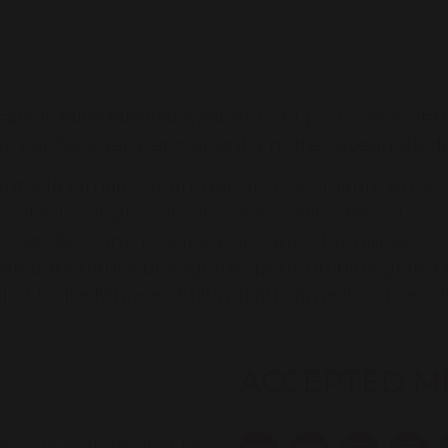
voir-faire familial s’est enrichi pour vous offr
 par l’accueil permanent à notre caveau de d
 à la famille Albert depuis 1550. Planté en A.O
coteaux argilo-calcaires très caillouteux. Les
és et des vins rouges puissants, tanniques, v
 en agriculture biologique, pour un plus grand
elui-ci toute l'année du lundi au samedi sur ren
s.
ACCEPTED M
 au samedi de 9h à 12h