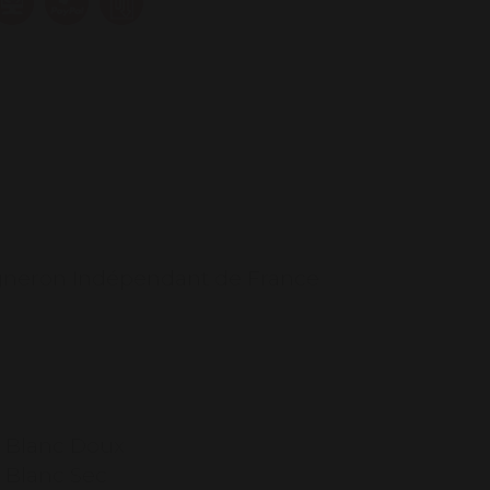
gneron Indépendant de France
N
c Blanc Doux
 Blanc Sec