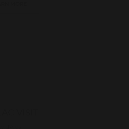
ARN MORE
AC VISIT
te d'Alos