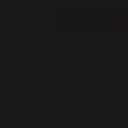
Notre
Nos
vignoble
vignerons
Our winem
Vins de Gaillac
>
Nos vignerons
>
L