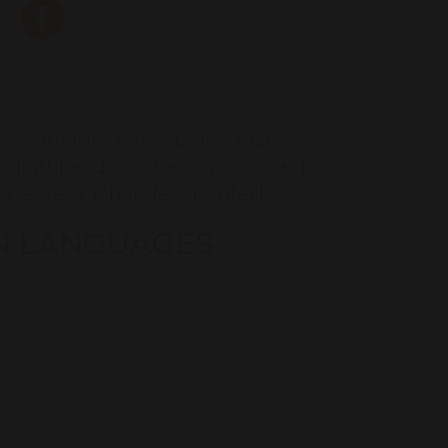
 :
e. Avantage Pass Bons Plans :
n gratuite de notre gamme + 1
erte dès l'achat de 6 bouteilles.
N LANGUAGES