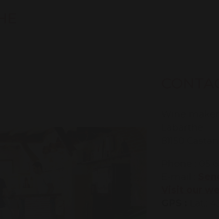
HE
CONTA
Wine maker(s
Labarthe
81150 Castan
Phone : 05 6
E-mail :
Send
Visit our w
GPS :
Lat.: 4