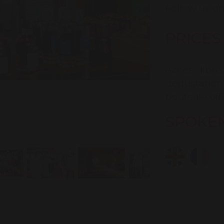
Follow us on
PRICES
Accès libr
dégustatio
bouteille off
SPOKE