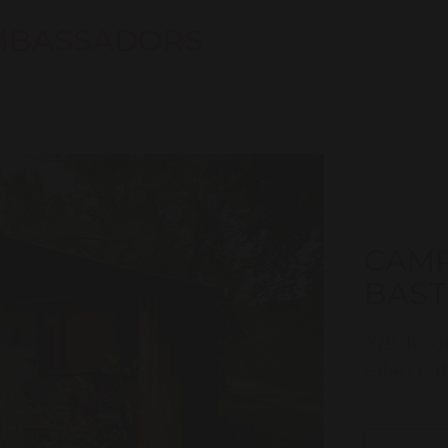
MBASSADORS
CAMP
BAST
279, Rou
81140 Ca