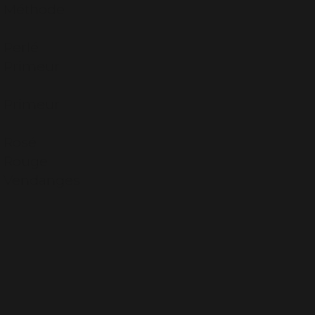
c Méthode
 Perlé
c Primeur
c Primeur
c Rosé
c Rouge
c Vendanges