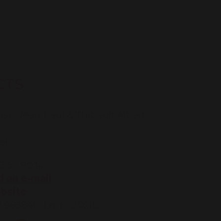
CTS
) : Jean-Paul & Thibault Albert
et
3 56 80 14
 an e-mail
ebsite
3.983841 - Lng. : 2.02112