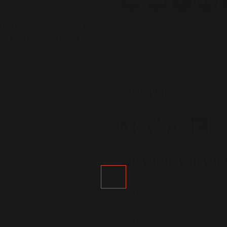
1er janvier, Lundi de
ndi de Pentecôte, 1er
r novembre, 11 novembre
LABELS
Vi
-cars
PRODUCTIO
AOP - AOC Gaillac
AOP - AOC Gailla
AOP - AOC Gaillac