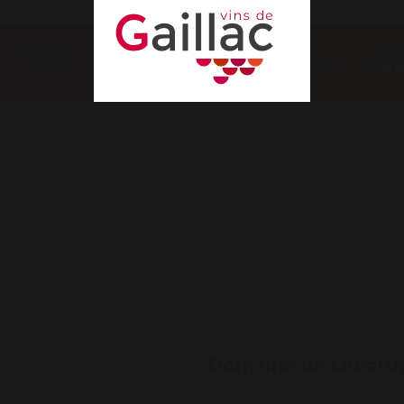
Venir nous
Nos
Es
voir
évènements
Profe
akers
’Annuaire du Vignoble
>
Domaine de Labart