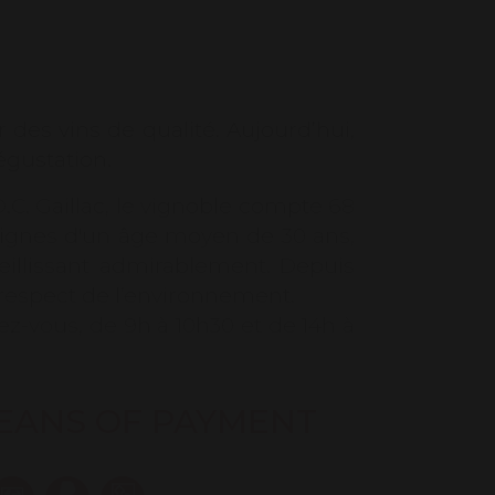
ir des vins de qualité. Aujourd’hui,
égustation.
.C. Gaillac, le vignoble compte 68
 vignes d'un âge moyen de 30 ans,
ieillissant admirablement. Depuis
 respect de l’environnement.
dez-vous, de 9h à 10h30 et de 14h à
EANS OF PAYMENT