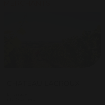
MERCHANTS
CHÂTEAU LACROUX
Lincarque
81150 Cestayrols