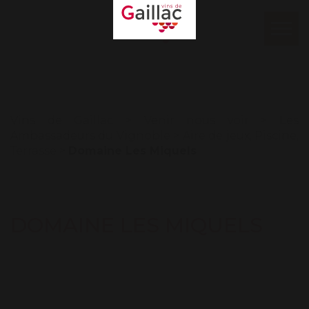
Mon espace
Log in
Ouvr
le
Our contacts
men
Vins de Gaillac
>
Venir nous voir
>
Les
Ambassadeurs du Vignoble
>
Aire de jeux
,
Piscine
,
Terrasse
>
Domaine Les Miquels
DOMAINE LES MIQUELS