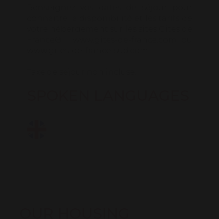
Renseignez vos dates de séjour pour
connaitre la disponibilité et les tarifs de
votre hébergement sur les sites Gites de
France® : www.gites-de-france.com ou
www.gites-de-france-sud.com.
Taxe de séjour non incluse.
SPOKEN LANGUAGES
OUR HOUSING