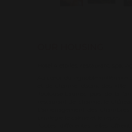
OUR HOUSING
Hotel 4 étoiles, restaurant, spa, v
Au cœur du vignoble millénaire de
et de charme, datant des XIIIe -
Toulouse-Lautrec puis de la fami
restaurant de charme, le château
L'aménagement des chambres dan
privilégie le calme et le repos.
Toutes différentes, elles offr