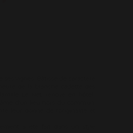
Privatisation de 30 minutes
e hôtel (hors forfait et hors
n direct) : 20€.
ns sur réservation uniquement
et 140 € selon prestation (
delage, soin du visage...).
ur non incluse.
e ses vignes. Bâtisse de caractère
demeure de la branche cadette des
 famille Le Net, rénové en hôtel-
t l'âme d'un lieu hors du commun.
 leur donne de l'originalité et
gement a été fait dans un style