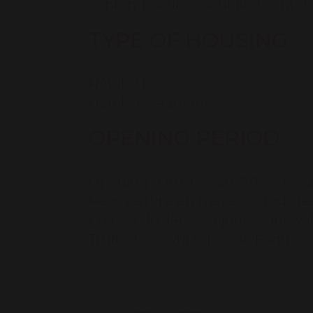
contemporain, volontairement dép
sur la nature.
TYPE OF HOUSING
L'esprit de Salettes se retrouv
producteurs. Des produits sains 
Hôtels !!!
La présentation est esthétique, 
Hôtel - Restaurant
moment. Deux salles de restauran
service et jusqu’à 80 personnes 
OPENING PERIOD
Aux beaux jours le service se fa
rocheux, surplombant le vignoble,
une grande quiétude !
Opening :
Du 01/05 au 31/10/2026 
Réouverture en mai 2026 tous les 
Chasse, le 14/02 Séjour Saint Val
Truffe, le 5 Avril repas de Pâques.