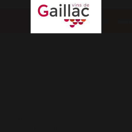
Venir nous
Nos
Es
voir
évènements
Profe
ts
>
Les Ambassadeurs du Vignoble
>
Bains à
ine
,
Piscine plein air
,
Restaurant
,
Restaurant c