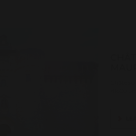
CHÂT
MAU
Château
81600 Se
LE