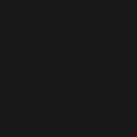
TS
EAU DE TERRIDE
Terride
ycelsi
ARN MORE