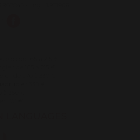
3.962843 - Lng. : 1.921908
 :
le : de 165 à 215 €
le : de 165 à 215 €
le : de 270 à 330 €
druple : 330 €
0 à 350 €
r : 23 €.
N LANGUAGES
bien être :
ion : peignoir, serviette et