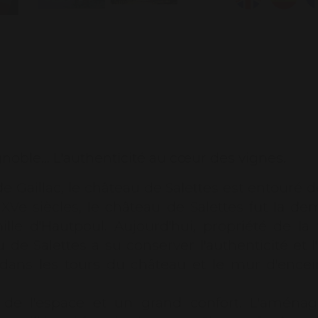
chaussons – 
– Clientèl
réservation e
Autres soi
entre 100 
gommage, mo
Taxe de séjo
ignoble... L'authenticité au cœur des vignes.
 Gaillac, le château de Salettes est entouré d
 XVe siècles, le château de Salettes fut la 
lle d'Hautpoul. Aujourd'hui, propriété de la
 de Salettes a su conserver l'authenticité e
s les tours du château et le mur d'enceinte
ent de l'espace et un grand confort. L'aména