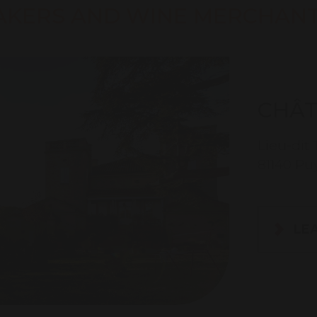
AKERS AND WINE MERCHAN
CHÂT
Lieu-dit 
81140 Pu
LE