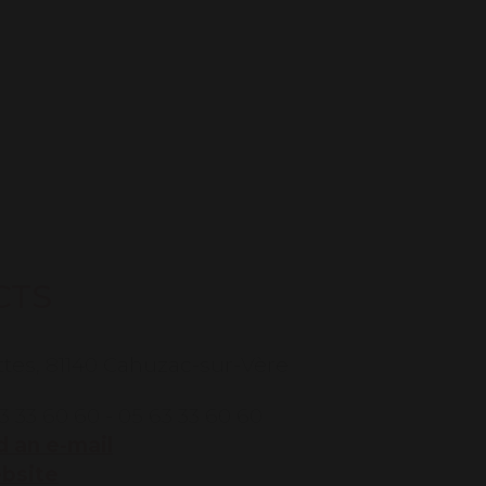
CTS
ettes, 81140 Cahuzac-sur-Vère
3 33 60 60 - 05 63 33 60 60
 an e-mail
ebsite