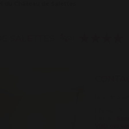
l du Château de Salettes
E SALETTES
CONTA
Lieu dit Sal
Phone : 05 6
E-mail :
Send
Visit our w