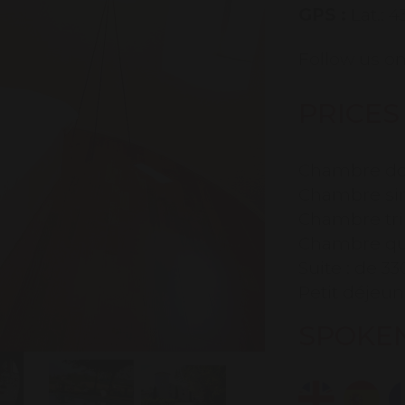
GPS :
Lat.: 4
Follow us on
PRICES
Chambre doub
Chambre sing
Chambre trip
Chambre qua
Suite : de 33
Petit déjeune
SPOKE
Tarif espace 
À disposit