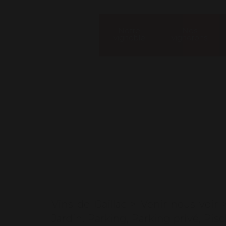
Notre
Nos
vignoble
vignerons
Our contac
Vins de Gaillac
>
Venir nous voir
Jardin
,
Parking
,
Parking privé
,
Pisc