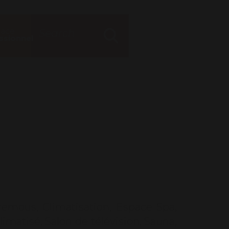
Search
Mon espace
pace
for
Log in
ssionnel
Search
 remous
,
Climatisation
,
Espace Spa
,
limatisé
,
Salon de télévision
,
Sauna
,