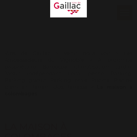
Mon espace
Log in
Ouvr
le
Our contacts
men
Vins de Gaillac
>
Venir nous voir
>
Les
Ambassadeurs du Vignoble
>
A proximité
propriétaire
,
Barbecue
,
Climatisation
,
Jardin
,
Jardin indépendant
,
Local pêche
,
Parking
,
Parking gratuit
,
Parking privé
,
Piscine
,
Piscine
plein air
,
Terrain clos
,
Terrasse
>
La maison à
colombages
LA MAISON À
COLOMBAGES