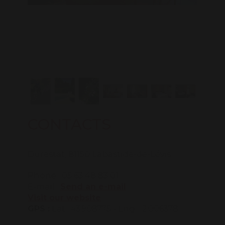
CONTACTS
Durestat, 81150 Labastide-de-Lévis
Phone : 05 63 48 83 01
E-mail :
Send an e-mail
Visit our website
GPS :
Lat.: 43.908775 - Lng. : 2.006378