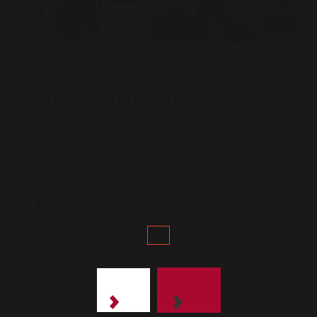
CAVES GAYREL
103 Avenue Maréchal Foch
81600 Gaillac
LEARN MORE
ENTERTAINMENT