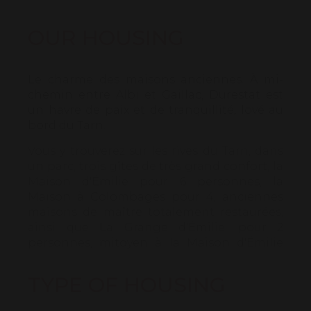
OUR HOUSING
Le charme des maisons anciennes. À mi-
chemin entre Albi et Gaillac, Durestat est
un havre de paix et de tranquillité, lové au
bord du Tarn.
Vous y trouverez sur les rives du Tarn, dans
un parc, trois gîtes de très grand confort, la
Maison d'Émilie pour 6 personnes, la
Maison à Colombages pour 4, anciennes
maisons de maître totalement restaurées;
ainsi que La Grange d'Émilie, pour 2
personnes, mitoyen à la Maison d'Émilie
(possibilité de les louer ensemble).
Décoration soignée, ambiance raffinée,
TYPE OF HOUSING
mise en valeur d'éléments patrimoniaux
ayant traversé les âges, reconnues par la