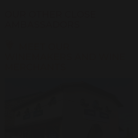
du propriétaire.
Electricité chauffage et eau sur relevé de
OUR OTHER CLOSE
consommation. Chauffage central.
AMBASSADORS
MEET OUR
WINEMAKERS AND WINE
MERCHANTS