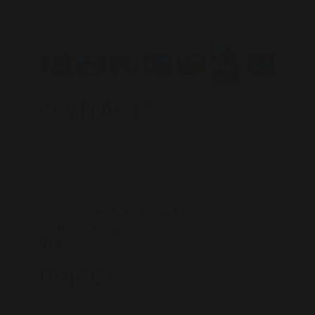
CONTACTS
1361 Route d'Arzac, 81140 Cahuzac-sur-
Vère
Phone : 07 82 13 50 14
E-mail :
Send an e-mail
Visit our website
GPS :
Lat.: 43.991303 - Lng. : 1.947627
PRICES