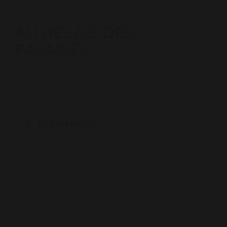
AU RELAIS DES
FALAISES
344 rue de l'ancien relais de poste
81140 Larroque
LEARN MORE