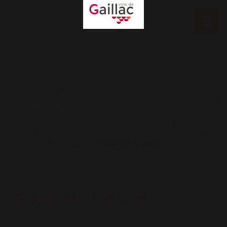
Mon espace
Log in
Ouvr
le
Our contacts
men
Vins de Gaillac
>
Venir nous voir
>
Les
Ambassadeurs du Vignoble
>
Abris pour vélo ou
VTT
,
Aire de jeux
,
Entrée indépendante
,
Garage
,
Jardin
,
Jardin commun
,
Parking
,
Parking privé
,
Piscine
,
Piscine chauffée
,
Piscine plein air
,
Salon
de jardin
,
Terrasse
>
Le Relais d’Arzac
LE RELAIS D’ARZAC