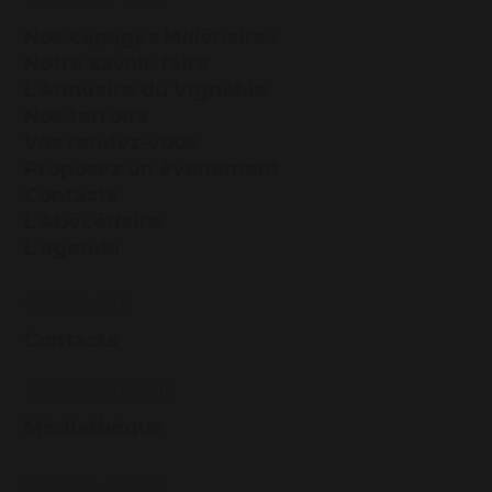
PLAN DU SITE
Nos cépages Millénaires
Notre savoir-faire
L’Annuaire du Vignoble
Nos terroirs
Vos rendez-vous
Proposez un évènement
Contacts
L’Abécédaire
L’agenda
CONTACTS
Contacts
MÉDIATHÈQUE
Médiathèque
SUIVEZ-NOUS