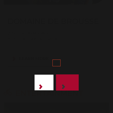
DOMAINE DE BROUSSE
2050 route de Vieux
81140 Cahuzac-sur-Vère
LEARN MORE
ENTERTAINMENT