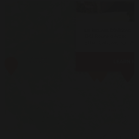
LE RELAIS D’ARZAC
1361 Route d'Arzac
81140 Cahuzac-sur-Vèr
LEARN M