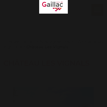
Mon espace
Log in
Ouvr
le
Our winemakers
men
Vins de Gaillac
>
Nos vignerons
>
L’Annuaire du
Vignoble
>
Château Les Vignals
CHÂTEAU LES VIGNALS