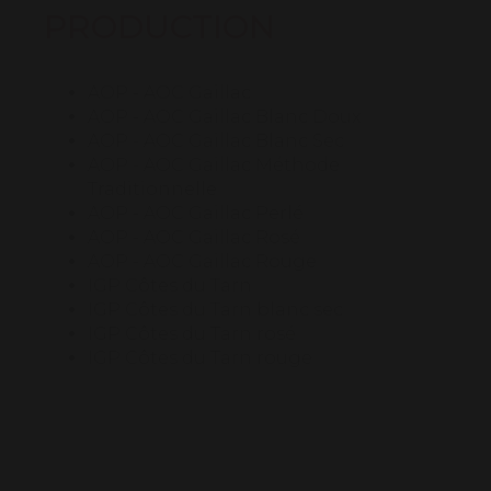
PRODUCTION
AOP - AOC Gaillac
AOP - AOC Gaillac Blanc Doux
AOP - AOC Gaillac Blanc Sec
AOP - AOC Gaillac Méthode
Traditionnelle
AOP - AOC Gaillac Perlé
AOP - AOC Gaillac Rosé
AOP - AOC Gaillac Rouge
IGP Côtes du Tarn
IGP Côtes du Tarn blanc sec
IGP Côtes du Tarn rosé
IGP Côtes du Tarn rouge