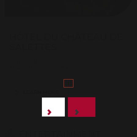
HÔTEL DU CHÂTEAU DE
SALETTES
Lieu dit Salettes
81140 Cahuzac-sur-Vère
LEARN MORE
ENTERTAINMENT