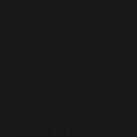
E-mail :
Send an e-mail
Visit our website
GPS :
Lat.: 43.961242 - Lng. : 2.010118
Follow us on :
PRICES
Accès libre. Pour les groupes : visite
guidée avec dégustation payante sur
devis.
Parcours / Promenade dans le vignoble
avec un plan en accès libre.
SPOKEN LANGUAGES