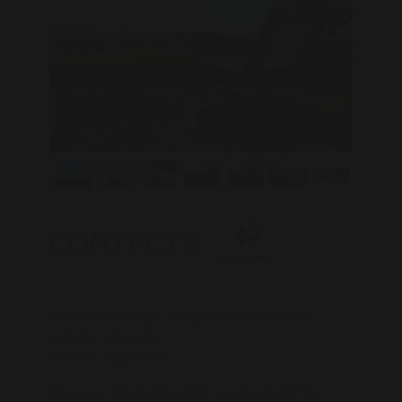
CONTACTS
Wine maker(s) : Orlando CAPORRO
Ld Les Vignals
81150 Cestayrols
Phone : 05 63 55 41 53 - 06 31 08 28 76