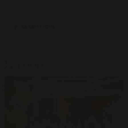
81600 Senouillac
LEARN MORE
FOOD