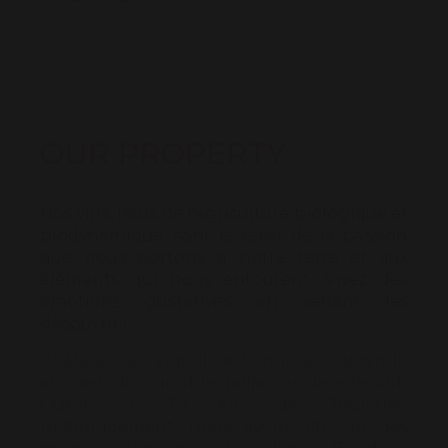
OUR PROPERTY
Nos vins, issus de l'agriculture biologique et
biodynamique, sont le reflet de la passion
que nous portons à notre terre et aux
éléments qui nous entourent. Vivez des
émotions gustatives en venant les
découvrir !
Château Les Vignals est situé à Cestayrols,
au cœur du vignoble gaillacois, dans le Sud-
Ouest, à 70 km de Toulouse.
Historiquement, nous avons été un des