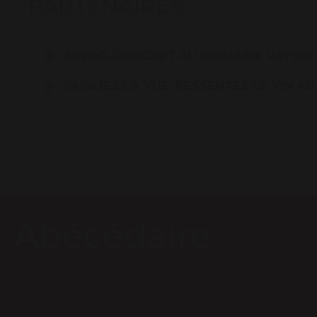
PARTENAIRES
APÉRO-CONCERT AU DOMAINE VAYSSE
OUBLIEZ LA VUE, RESSENTEZ LE VIN A
Abécédaire
Découvrez le lexique du bon vigneron