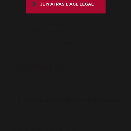
JE N'AI PAS L'ÂGE LÉGAL
Du lundi 3 au samedi 8 août 2026 de 10h30 à
11h30 et de 16h à 17h.
Du lundi 10 au samedi 15 août 2026 de 10h30
à 11h30 et de 16h à 17h.
Du lundi 24 au samedi 29 août 2026 de
10h30 à 11h30 et de 16h à 17h.
MULTIMÉDIA
LIEN PLAYER INTÉGRÉ POUR IFRAME