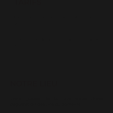
TARIFS
Plein tarif : à partir de 10 €, Enfant :
gratuit.
Gratuit pour les enfants de moins de 16
ans.
NOTRE LIEU
Visite guidée de la cave suivie d'une
dégustation des vins du domaine.