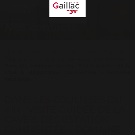
Mon espace
Connexion
Ouvr
le
Nos contacts
men
Vins de Gaillac
>
Nos évènements
>
L’agenda
>
Dégustation
,
Visite guidée et/ou commentée
>
Dans les coulisses du vin : Visite guidée de la
cave & dégustation commentée – Domaine
Vayssette
DANS LES COULISSES DU
VIN : VISITE GUIDÉE DE LA
CAVE & DÉGUSTATION
COMMENTÉE – DOMAINE