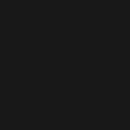
Apprenez les bases de l’œnologie et
découvrez la gamme des vins de Gaillac
Tous les mardis de 10h30 à 12h00 (du
07 juillet au 01 septembre 2026).
Nombre de participants : minimum 5
pers / maximum 20 pers
Sur réservation
billetterie en ligne
:
Initiation à la
dégustation
Tous nos cours sont sur réservation par
téléphone ou mail.
Possibilité de bons cadeaux.
L’annulation doit avoir lieu 48 heures
avant la date du cours, sinon la somme ne
pourra vous être restituée. Pour les bons
cadeaux si le délais d’annulation est
dépassé, le bon sera considéré comme
utilisé.
Nos cours sont adaptés à tous, du
débutant au connaisseur.