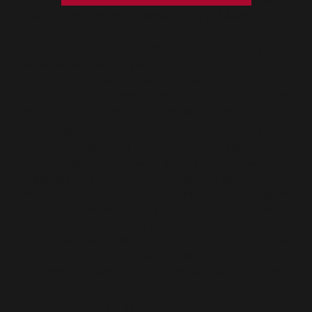
Gaillac en plein cœur de l’Abbaye !
L’été, confortablement installés sur notre
terrasse et bercés par les clapotis du Tarn en
contrebas, le Wine Bar L’Ampélographe vous
invite à déguster les vins de Gaillac
accompagnés de planches apéritives.
Par définition, l’ampélographe est la
personne qui est en charge d’étudier les
caractéristiques des différents types de
cépages. Les vignerons de Gaillac, passionnés,
redonnent vie à des cépages locaux oubliés
en préservant ainsi la richesse
ampélographique du vignoble.
Ce Wine Bar a été imaginé pour vous faire
découvrir leur travail, avec pour thème
l’apprentissage des cépages, uniques et chers
à notre vignoble.
Les vignerons de Gaillac y sont mis à