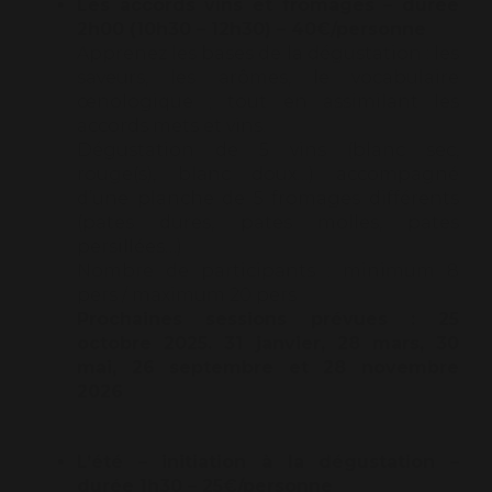
Les accords vins et fromages – durée
2h00 (10h30 – 12h30) – 40€/personne
Apprenez les bases de la dégustation : les
saveurs, les arômes, le vocabulaire
œnologique ; tout en assimilant les
accords mets et vins.
Dégustation de 5 vins (blanc sec,
rouge(s), blanc doux…) accompagné
d’une planche de 5 fromages différents
(pates dures, pates molles, pates
persillées…)
Nombre de participants : minimum 8
pers / maximum 20 pers
Prochaines sessions prévues : 25
octobre 2025. 31 janvier, 28 mars, 30
mai, 26 septembre et 28 novembre
2026
L’été – initiation à la dégustation –
durée 1h30 – 25€/personne