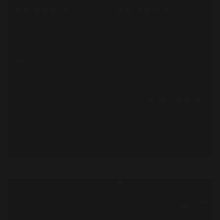
Haute Saison
Basse Saison
Juillet et Août : Lundi
Janvier, Février, Mars
au dimanche : 10h à
et Avril / Octobre,
13h et 14h à 19h
Novembre et
Décembre :
Moyenne Saison
Lundi au samedi : 10h
Mai, juin / Septembre
à 12h30 et 14h à 18h
: Lundi au dimanche :
10h à 13h et 14h à 18h
Jours de fermeture
:
1er novembre, 25
décembre, 1er
janvier, 1er mai