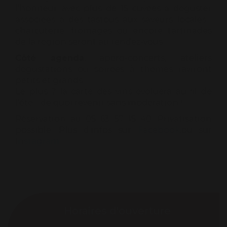
l’honneur avec plus de 15 cuvées à déguster
associées à des tastous aux saveurs locales :
charcuterie, fromages ou encore tartinades
de la région seront au rendez-vous.
Côté agenda
, apéro-concerts, ateliers
dégustations ou soirées à thèmes raviront
petits et grands.
Le plus ? la carte des vins évoluera au fil de
l’été… de quoi revenir sans modération !
Réservation au 05 63 57 15 40. Privatisation
possible. Plus d’infos sur
Facebook
,ou sur
Instagram
Horaires d'ouverture