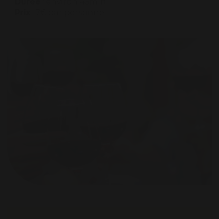
Durée
: environ 45min
Prix
: 7€ par personne.