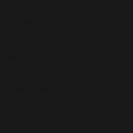
Notre Vignoble
Nos Vignerons
L’Annuaire
Nos Terroirs
Nos Évènements
Proposez un évènement
Contacts
Abécédaire
Agenda
CONTACTS
Contactez-nous
MÉDIATHÈQUE
Découvrir
SUIVEZ-NOUS