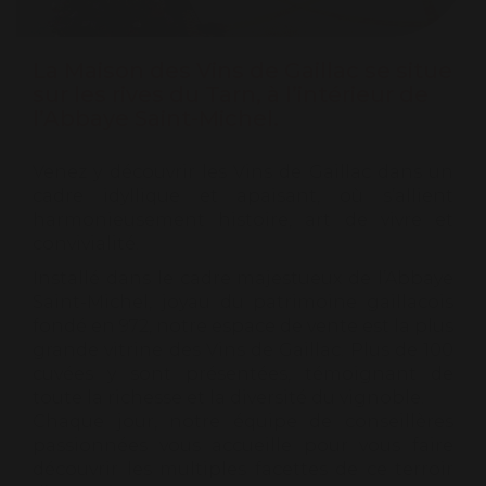
La Maison des Vins de Gaillac se situe
sur les rives du Tarn, à l’intérieur de
l’Abbaye Saint-Michel.
Venez y découvrir les Vins de Gaillac dans un
cadre idyllique et apaisant, où s’allient
harmonieusement histoire, art de vivre et
convivialité.
Installé dans le cadre majestueux de l’Abbaye
Saint-Michel, joyau du patrimoine gaillacois
fondé en 972, notre espace de vente est la plus
grande vitrine des Vins de Gaillac. Plus de 100
cuvées y sont présentées, témoignant de
toute la richesse et la diversité du vignoble.
Chaque jour, notre équipe de conseillères
passionnées vous accueille pour vous faire
découvrir les multiples facettes de ce terroir