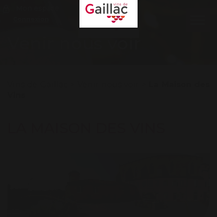
Mon espace
Connexion
Ouvr
le
Venir nous voir
men
Vins de Gaillac
>
Venir nous voir
>
La Maison des
Vins
LA MAISON DES VINS