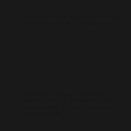
Les derniers samedis du mois, la Maison des
Vins vous propose :
Une initiation à la dégustation – durée
2h00 (10h30 – 12h30) – 30€/personne
Initiez-vous aux techniques de la
dégustation : les saveurs élémentaires,
les seuils de perception, les arômes du
vin, les profils de vin, le vocabulaire
œnologique…
Découvrez la large gamme des vins de
Gaillac avec une dégustation de 5 vins de
Gaillac (blanc sec, rouge(s), blanc doux…).
Nombre de participants : minimum 8
pers / maximum 20 pers
Prochaines sessions prévues : 29
novembre et 27 décembre 2025. 28
février, 25 avril, 27 juin, 31 octobre et 26
décembre 2026