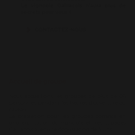
Le vignoble Gaillacois n’aura plus de
secrets pour vous !
CONTACTEZ-NOUS
Accueil de groupe
Nous accueillons les groupes de plus de 08
personnes pendant les heures d’ouverture du
caveau.
La prestation pour les groupes consiste en
une explication du vignoble et des cépages
Gaillacois avec une dégustation de 3 vins.