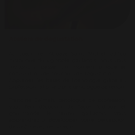
Ateliers de dégustation
Au cœur de l’Abbaye Saint Michel, édifice
historique du vignoble gaillacois, nous vous
invitons à passer un moment unique et
convivial lors de nos cours de dégustation.
Apprenez les bases de l’oenologie grâce au
professionnalisme d’une œnologue de renom
!
Francine Calmels, œnologue de profession,
vous fera découvrir de façon ludique et
gourmande le terroir gaillacois. Vous
apprendrez à développer votre perception
des arômes et des saveurs.