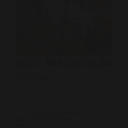
CONTACTS
321, Impasse du Musée, 81140 Andillac
Téléphone : 05 63 33 01 68
E-mail :
Envoyer un e-mail
Visitez notre site web
GPS :
Lat.: 44.010133 - Long. : 1.899734