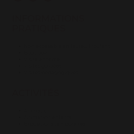
INFORMATIONS
PRATIQUES
Non accessible en fauteuil roulant
Boutique
Visite à thème
Visites guidées
Visites pédagogiques
ACTIVITÉS
Animation
Animation enfants
Expositions temporaires