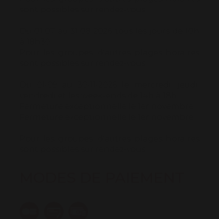
sont possibles sur rendez-vous.
Du 01/07 au 31/08/2026 tous les jours de 10h
à 18h30.
Pour les groupes, d'autres plages horaires
sont possibles sur rendez-vous.
Du 01/09 au 30/11/2026 le mercredi, jeudi,
vendredi et les week-ends de 14h à 18h.
Fermeture exceptionnelle le 1er novembre.
Fermeture exceptionnelle le 1er novembre.
Pour les groupes, d'autres plages horaires
sont possibles sur rendez-vous.
MODES DE PAIEMENT