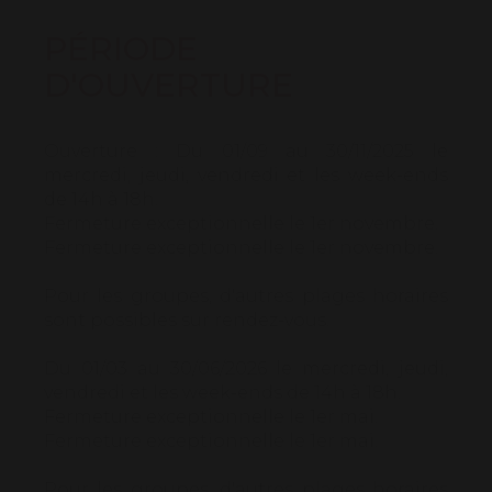
Le Musée, en plus de la visite du château,
PÉRIODE
accueille tout au long de l'année des
D'OUVERTURE
manifestations culturelles autour de la
poésie, de la littérature et des arts.
Dans le parc, des sentiers de randonnée,
Ouverture :
Du 01/09 au 30/11/2025 le
dont un sentier littéraire, favorisent la
mercredi, jeudi, vendredi et les week-ends
flânerie et sont autant de chemins pour
de 14h à 18h.
ressentir l’atmosphère si particulière de ce
Fermeture exceptionnelle le 1er novembre.
lieu.
Fermeture exceptionnelle le 1er novembre.
Pour les groupes, d'autres plages horaires
sont possibles sur rendez-vous.
Du 01/03 au 30/06/2026 le mercredi, jeudi,
vendredi et les week-ends de 14h à 18h.
Fermeture exceptionnelle le 1er mai.
Fermeture exceptionnelle le 1er mai.
Pour les groupes, d'autres plages horaires