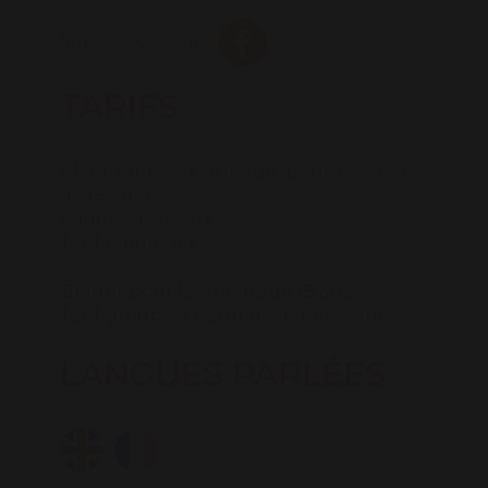
Suivez-nous sur :
TARIFS
Plein tarif : 6 € (Gratuit pour les moins
de 18 ans.)
Adulte : de 4 à 6 €
Tarif réduit : 4 €.
Gratuit pour les moins de 18 ans.
Tarif groupe à partir de 10 personnes.
Avantages Pass Bons Plans : entrée
LANGUES PARLÉES
gratuite pour la famille/le groupe.
Premier dimanche du mois : gratuit,
sauf juillet/août.
- Du 1er juillet au 31 août, tous les jours,
de 10h à 18h30.