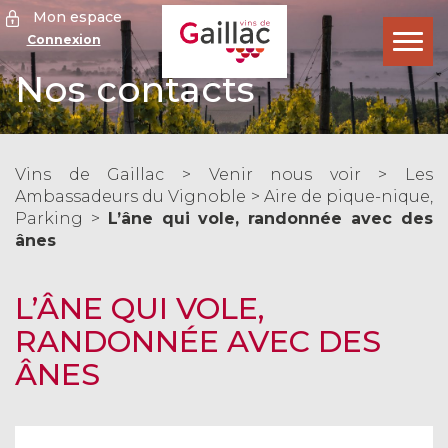
Mon espace
Connexion
Ouvr
le
Nos contacts
men
Vins de Gaillac
>
Venir nous voir
>
Les
Ambassadeurs du Vignoble
>
Aire de pique-nique
,
Parking
>
L’âne qui vole, randonnée avec des
ânes
L’ÂNE QUI VOLE,
RANDONNÉE AVEC DES
ÂNES