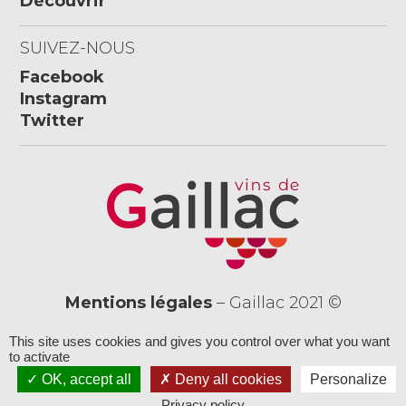
Découvrir
SUIVEZ-NOUS
Facebook
Instagram
Twitter
Mentions légales
– Gaillac 2021 ©
« L’abus d’alcool est dangereux pour la santé,
This site uses cookies and gives you control over what you want
consommez avec modération »
to activate
OK, accept all
Deny all cookies
Personalize
Privacy policy