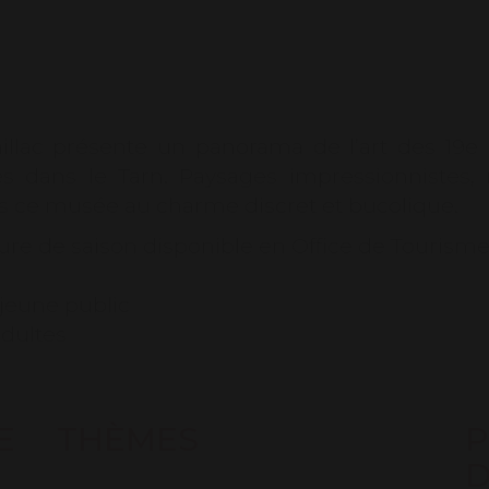
50% uniqu
permanentes 
18ans : grat
8€ pour un 
lac présente un panorama de l’art des 19e et
giés dans le Tarn. Paysages impressionnistes
ans ce musée au charme discret et bucolique.
re de saison disponible en Office de Tourisme
 jeune public
adultes
E
THÈMES
P
 des musées de Gaillac sur https://www.gaillac
D