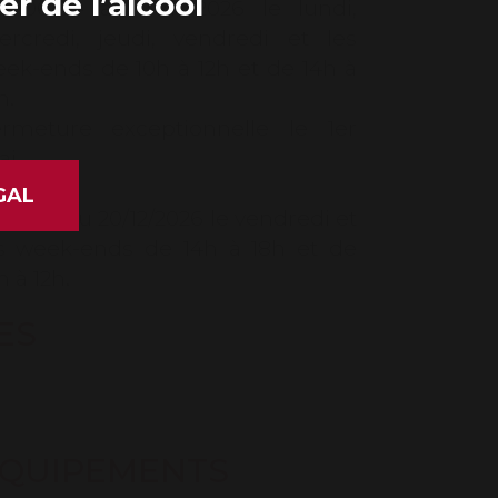
r de l’alcool
 06/04 au 31/10/2026 le lundi,
rcredi, jeudi, vendredi et les
ek-ends de 10h à 12h et de 14h à
h.
rmeture exceptionnelle le 1er
i.
ÉGAL
 06/11 au 20/12/2026 le vendredi et
s week-ends de 14h à 18h et de
h à 12h.
ES
QUIPEMENTS