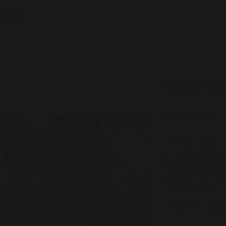
RTS
CONTA
Parc de Fouc
Téléphone : 
E-mail :
Envo
Visitez not
GPS :
Lat.: 
Suivez-nous 