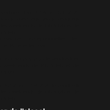
verture :
Du 06/04 au 31/10/2025
 lundi, mercredi, jeudi, vendredi
 les week-ends de 10h à 12h et de
h à 18h.
ermetures exceptionnelles les
/08, 14/08 et 1er mai.
 06/11 au 21/12/2025 le vendredi et
s week-ends de 14h à 18h et de
h à 12h.
 06/02 au 05/04/2026 le vendredi
 les week-ends de 10h à 12h et de
h à 18h.