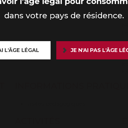
voir l’âge légal pour consomme
Du
me
dans votre pays de résidence.
we
18
Fe
ma
AI L'ÂGE LÉGAL
JE N'AI PAS L'ÂGE L
Du
le
10
T
INFORMATIONS PRATIQU
Visites pédagogiques
ACTIVITÉS
É