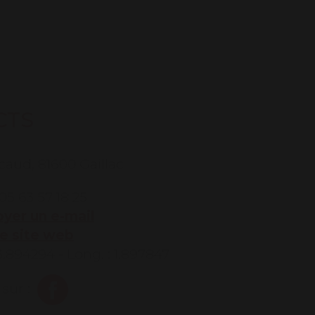
CTS
aud, 81600 Gaillac
05 63 57 18 25
yer un e-mail
re site web
43.894294 - Long. : 1.897847
sur :