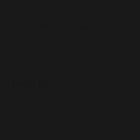
: 2 € (Sur présentation de la carte
es demandeurs d'emploi,
 des amis des musées et du
 Plans".)
e adultes : 2 €.
ES PARLÉES
 les moins de 12 ans.
 à partir de 10 personnes.
musées : 8 €, réduit 4 €
fant moins de 12 ans, agents de la
e 2ème dimanche du mois
ation du carnet "Bons Plans" :