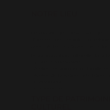
NOTRE LIEU
Le musée des Beaux-arts de Gail
d'artistes nés, établis ou réfu
orientalistes se côtoient ainsi d
Programmation culturelle (brochu
- Visites commentées
- Ateliers et animations famille et
- Atelier de pratiques artistiques 
- Événements
- Conférences
TYPE DE PATRIMOIN
Retrouvez toute la programmation
CULTUREL