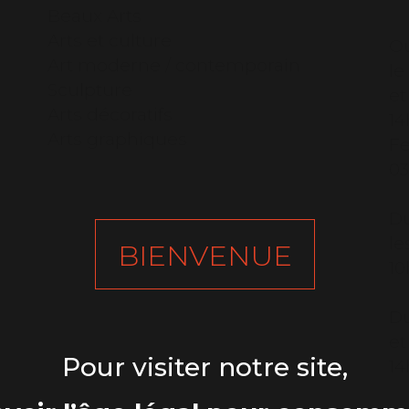
Beaux Arts
Arts et culture
Ou
Art moderne / contemporain
le
Sculpture
et
Arts décoratifs
14
Arts graphiques
F
03
Du
le
BIENVENUE
10
Du
et
Pour visiter notre site,
14