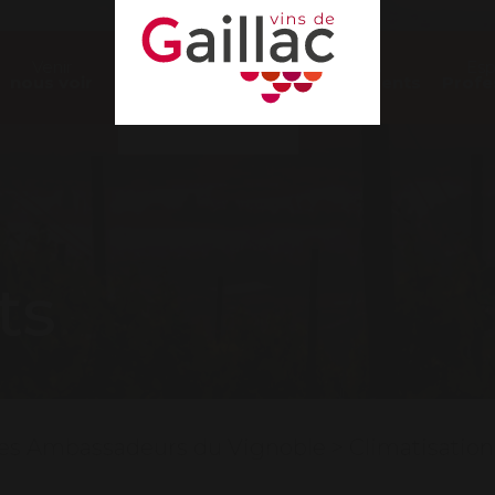
Venir
Nos
Es
nous voir
Évènements
Profe
ts
es Ambassadeurs du Vignoble
>
Climatisation