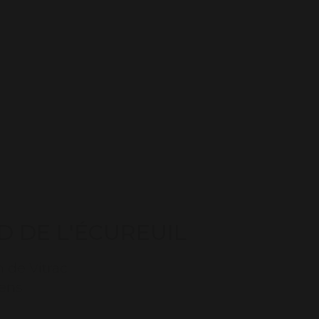
ID DE L'ÉCUREUIL
 de Vitrac
rens