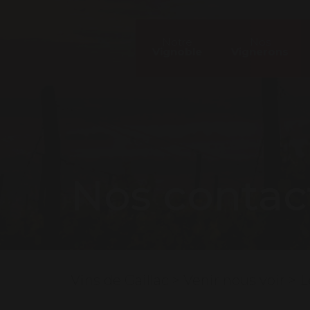
Notre
Nos
Vignoble
Vignerons
Nos contac
Vins de Gaillac
>
Venir nous voir
>
L