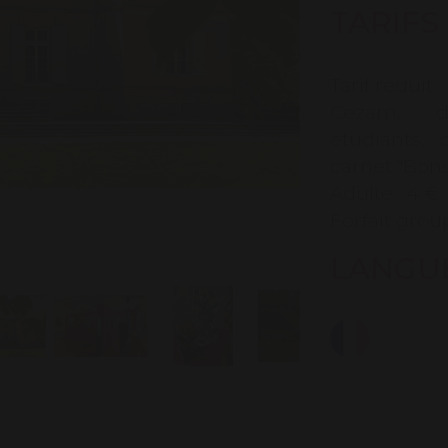
TARIFS
Tarif réduit 
Cezam, d
étudiants,
carnet "Bons
Adulte : 4 €
Forfait group
LANGU
Gratuit pour
Tarif groupe
Passeport 3 
Gratuit : En
mairie et l
Sur présent