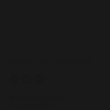
unique en 3 services à 58€
Ouverture hivernales ponctuelles pour
occasions spéciales (Soirée gibier, Saint
Valentin, saison de la truffe, Saint
Sylvestre...).
Fermé lundi midi, lundi soir, mardi midi,
mardi soir et mercredi midi.
MODES DE PAIEMENT
INFORMATIONS
PRATIQUES