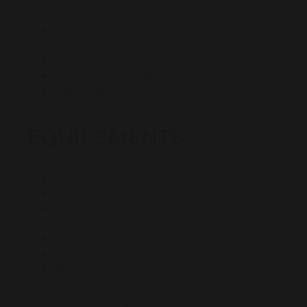
Accessible en fauteuil roulant avec
aide
Accès Internet Wifi
Animaux acceptés
Restauration enfants
ÉQUIPEMENTS
Chaise bébé
Climatisation
Parc
Parking
Parking privé
Salle de réception
Terrasse