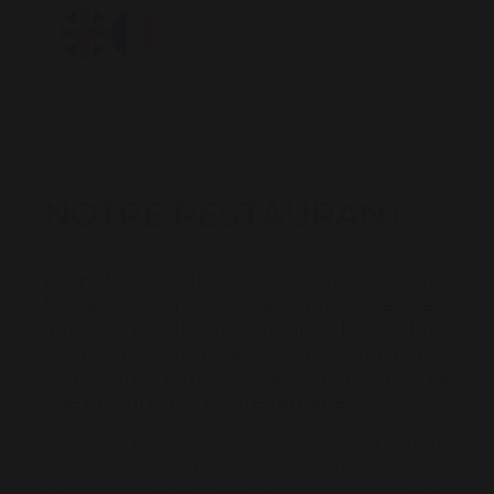
NOTRE RESTAURANT
L'esprit de Salettes se retrouve dans
l'assiette. La cuisine proposée est
authentique, elle met en valeur les produits
des producteurs locaux. Notre chef Thomas
se réclame "Terroiriste" et s'amuse avec ce
que procure notre terre Tarnaise.
Ce très bel établissement superbement
restauré offre une salle contemporaine au
décor sobre et élégant où vous serez