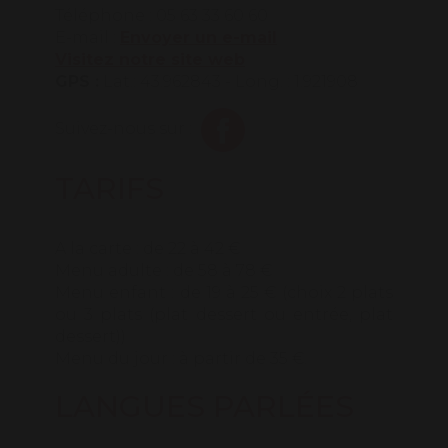
Téléphone : 05 63 33 60 60
E-mail :
Envoyer un e-mail
Visitez notre site web
GPS :
Lat.: 43.962843 - Long. : 1.921908
Suivez-nous sur :
TARIFS
A la carte : de 22 à 42 €
Menu adulte : de 58 à 78 €
Menu enfant : de 19 à 25 € (choix 2 plats
ou 3 plats (plat dessert ou entrée, plat
dessert))
Menu du jour : à partir de 35 €.
LANGUES PARLÉES