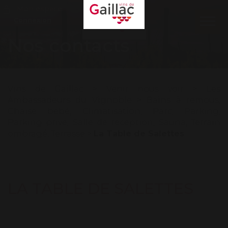
Mon espace
Connexion
Ouvr
le
Nos contacts
men
Vins de Gaillac
>
Venir nous voir
>
Les
Ambassadeurs du Vignoble
>
Bains à remous
,
Chaise bébé
,
Climatisation
,
Parc
,
Parking
,
Parking privé
,
Salle de réception
,
Sauna
,
Terrain
ombragé
,
Terrasse
>
La Table de Salettes
LA TABLE DE SALETTES