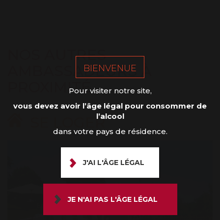
NOS AUTRES
AMBASSADEURS À
BIENVENUE
PROXIMITÉ
Pour visiter notre site,
vous devez avoir l’âge légal pour consommer de
l’alcool
SE LOGER
dans votre pays de résidence.
J'AI L'ÂGE LÉGAL
JE N'AI PAS L'ÂGE LÉGAL