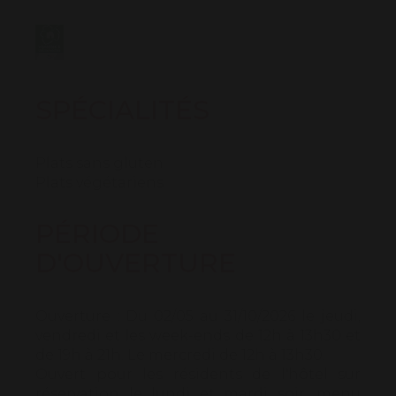
SPÉCIALITÉS
Plats sans gluten
Plats végétariens
PÉRIODE
D'OUVERTURE
Ouverture :
Du 02/05 au 31/10/2026 le jeudi,
vendredi et les week-ends de 12h à 13h30 et
de 19h à 21h. Le mercredi de 12h à 13h30.
Ouvert pour les résidents de l'hôtel sur
réservation le lundi et mardi soir, menu