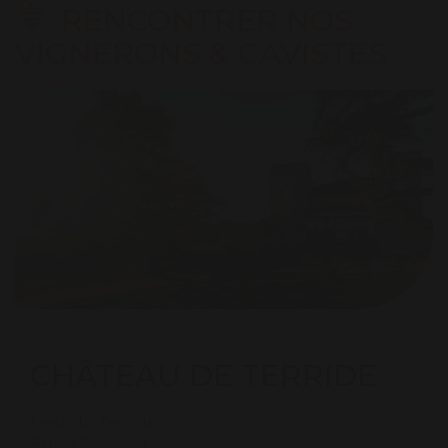
RENCONTRER NOS
VIGNERONS & CAVISTES
CHÂTEAU DE TERRIDE
Lieu-dit Terride
81140 Puycelsi