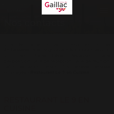
Mon espace
Connexion
Ouvr
le
Nos contacts
men
Vins de Gaillac
>
Venir nous voir
>
Les
Ambassadeurs du Vignoble
>
Abris pour vélo ou
VTT
,
Bar
,
Chaise bébé
,
Restaurant
,
Salle
d'exposition
,
Salle de réception
,
Salle de réunion
,
Salon de jardin
,
Terrain clos
,
Terrasse
,
Terrasse
ombragée
>
Restaurant Le 9 en Cuisine
RESTAURANT LE 9 EN
CUISINE