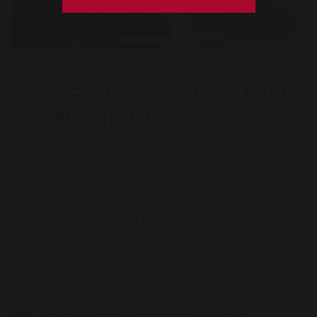
HÔTEL-RESTAURANT "LE
9 EN CUISINE"
9 Place St Michel
81800 Rabastens
EN SAVOIR PLUS