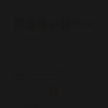
CONTACTS
9 Place Saint Michel, 81800 Rabastens
Téléphone : 05 63 33 57 17 - 636419556
E-mail :
Envoyer un e-mail
Visitez notre site web
GPS :
Lat.: 43.82281 - Long. : 1.723655
Suivez-nous sur :
TARIFS