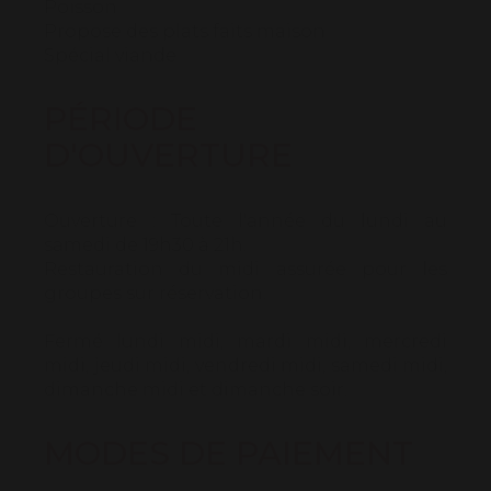
Poisson
Propose des plats faits maison
Spécial viande
PÉRIODE
D'OUVERTURE
Ouverture :
Toute l'année du lundi au
samedi de 19h30 à 21h.
Restauration du midi assurée pour les
groupes sur réservation.
Fermé lundi midi, mardi midi, mercredi
midi, jeudi midi, vendredi midi, samedi midi,
dimanche midi et dimanche soir.
MODES DE PAIEMENT