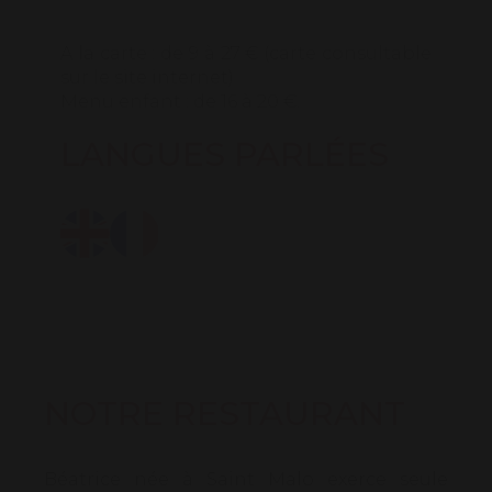
A la carte : de 9 à 27 € (carte consultable
sur le site internet)
Menu enfant : de 16 à 20 €.
LANGUES PARLÉES
NOTRE RESTAURANT
Béatrice née à Saint Malo exerce seule