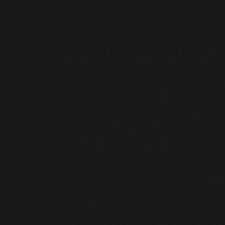
NOTRE LOGEMENT
Le Domaine du Buc est une deme
passionnés de belles pierres, situ
Dans ce superbe château de famil
rien ne soit pesant. Au rez-de-
cuisine. Dans le parc, la piscine 
Vous serrez sûrement sensibles :
- à ce Parc de 10 hectares avec pi
- au charme d’un château de fami
- aux chambres spacieuses avec sa
TYPE DE LOGEMENT
Brigitte, la propriétaire, vous r