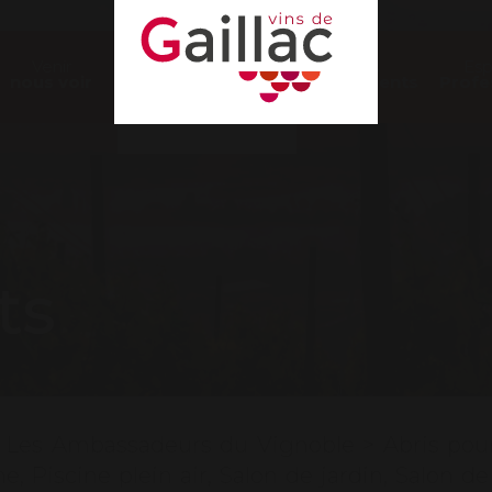
Venir
Nos
Es
nous voir
Évènements
Profe
ts
>
Les Ambassadeurs du Vignoble
>
Abris pou
ne
,
Piscine plein air
,
Salon de jardin
,
Salon de