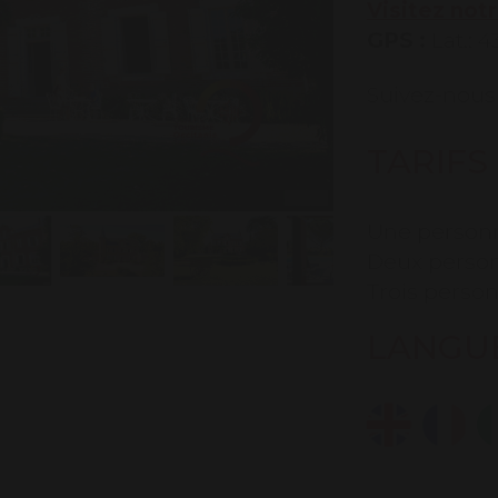
Visitez not
GPS :
Lat.: 
Suivez-nous 
TARIFS
Une personne
Deux personn
Trois person
LANGU