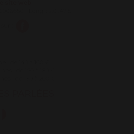
re site web
43.906658 - Long. : 2.024715
sur :
 : de 140 à 160 €
es : de 150 à 180 €
nes : de 180 à 200 €.
ES PARLÉES