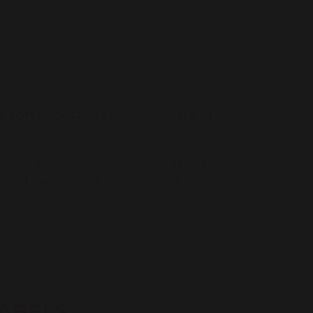
on aspect originel, ouverte aux
ste, les détails soignés sans que
 , d'une salle à manger et d'une
ABELS
 séjour agréable et inoubliable. A