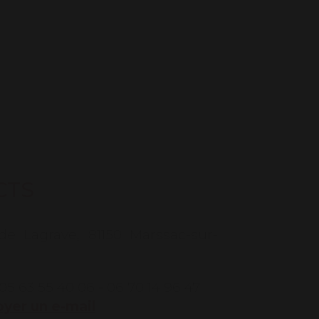
CTS
e Lagrave, 81150 Marssac-sur-
05 63 55 40 06 - 06 70 14 96 47
yer un e-mail