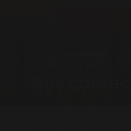
Notre
Nos
Vignoble
Vignerons
Nos contac
Vins de Gaillac
>
Venir nous voir
Parc
,
Parking
,
Parking privé
,
Pisci