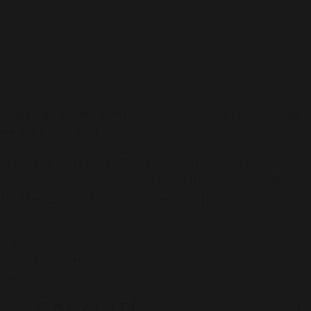
ure familiale soigneusement conservée dans s
ée à 7 kms d'Albi.
le entièrement restauré, le ton est toujours ju
chaussée, vous disposerez d'un salon XVIIème
est lovée dans un cadre verdoyant.
scine
lle joliment décoré
lle de bain privative.
CAPACITÉ
L
éservera un accueil chaleureux pour rendre votre