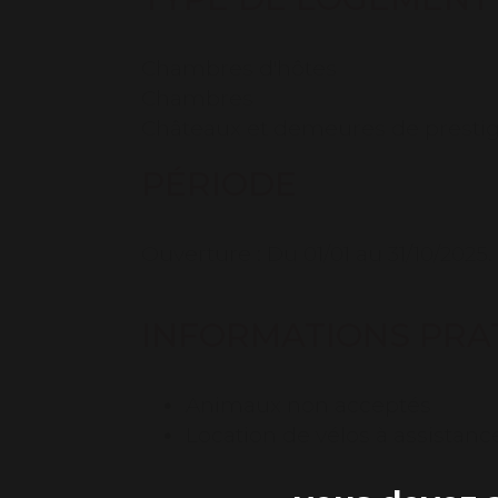
la fois isolé et facile d’accès, 
idéal pour des séjours « insolites 
Chambres d'hôtes
Chambres
Châteaux et demeures de presti
PÉRIODE
Ouverture :
Du 01/01 au 31/10/2025.
INFORMATIONS PRA
Animaux non acceptés
Location de vélos à assistanc