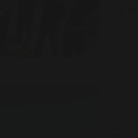
EN
SI LE
M'ÉT