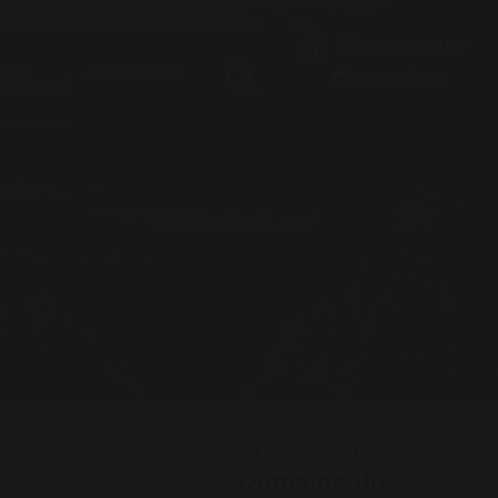
Rechercher
Mon espace
pace
Connexion
ssionnel
Recherche
r vélo ou VTT
,
Cuisine d'été
,
Jardin
,
 télévision
,
Terrasse
>
Domaine du