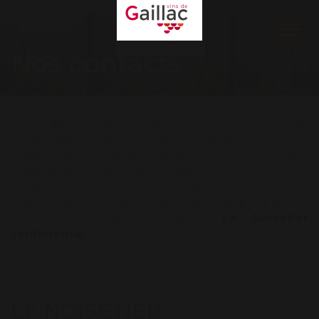
Mon espace
Connexion
Ouvr
le
Nos contacts
men
Vins de Gaillac
>
Venir nous voir
>
Les
Ambassadeurs du Vignoble
>
Barbecue
,
Entrée
indépendante
,
Jardin
,
Jardin commun
,
Jardin
indépendant
,
Jeux de société
,
Parking
,
Parking
privé
,
Piscine
,
Piscine collective
,
Piscine plein air
,
Plain-Pied
,
Salon de jardin
,
Table de ping pong
,
Terrain ombragé
,
Terrasse
>
Le Noisetier
sentimental
LE NOISETIER