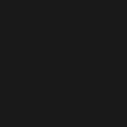
NOTRE LOGEMENT
Nature, calme et romantisme ...
Les Hauts de Jeanvert est une longère en
pierre de pays entourée par des vignes Bio,
située au milieu d'un parc arboré de 3ha, au
sommet d'une colline surplombant la
vallée du Tarn et le vignoble millénaire de
Gaillac. Vous y trouverez 5 gîtes, accueillant
deux ou quatre personnes, une grande
piscine partagée surplombant la vallée,
différents espaces de détente, un terrain de
pétanque, beach volley, ping-pong, un
espace plancha pour des moments de
convivialité.
TYPE DE LOGEMENT
Nature, calme absolu et détente, au cœur