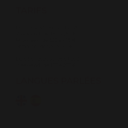
TARIFS
Du 11/01/2025 au 02/01/2026
Week-end : de 180 à 257 €
Mid-week : de 320 à 418 €
Semaine : de 530 à 701 €.
Du 03/01/2026 au 08/01/2027
Week-end : de 187 à 257 €
Mid-week : de 334 à 456 €
Semaine : de 555 à 767 €.
LANGUES PARLÉES