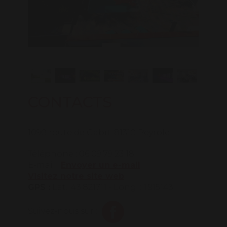
CONTACTS
1090 route de Gabit, 81310 Peyrole
Téléphone : 06 09 79 23 18
E-mail :
Envoyer un e-mail
Visitez notre site web
GPS :
Lat.: 43.821711 - Long. : 1.915143
Suivez-nous sur :