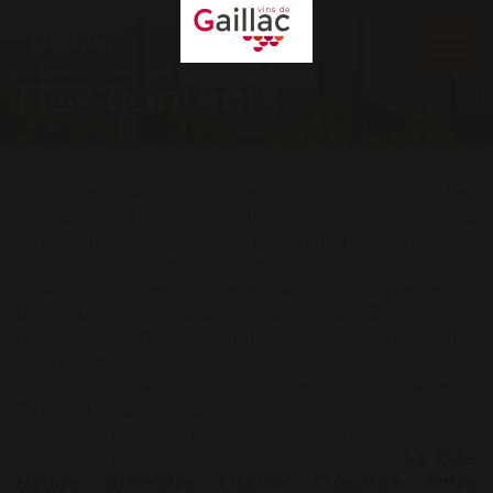
Mon espace
Connexion
Ouvr
le
Nos contacts
men
Vins de Gaillac
>
Venir nous voir
>
Les
Ambassadeurs du Vignoble
>
Abris pour vélo ou
VTT
,
Barbecue
,
Bornes de recharge pour véhicules
électriques
,
Climatisation
,
Cour
,
Eau chaude
solaire
,
Entrée indépendante
,
Equipements
développement durable
,
Espace Spa
,
Gestion des
déchets
,
Habitation indépendante
,
Jardin
,
Jardin
indépendant
,
Jeux de société
,
Mitoyen locataire
,
Parking
,
Parking à proximité
,
Parking à vélo
,
Parking gratuit
,
Parking privé
,
Piscine
,
Piscine
chauffée
,
Piscine plein air
,
Prêt de jeux
,
Salon
,
Salon de jardin
,
Terrain clos
,
Terrasse
>
Le Gîte
Nature Bien-Etre Piscine Chauffée entre