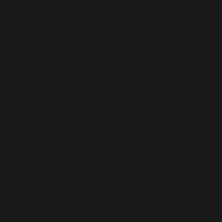
autre espace cocooning pour une
Entrée indépendante
deuxième chambre avec l’originalité d’un
Espace Spa
canapé futon en 140 propice à la détente,
Habitation indépendante
et une literie en 140 pour des ambiances
Jardin indépendant
zen-chic aux qualités reconnues.Une
Jeux de société
deuxième salle de bain vous propose une
Parking
douche ainsi que deux vasques pour penser
Parking privé
à votre espace de confort. Vous bénéficiez
Piscine chauffée
également d’un second toilette
Piscine plein air
indépendant.
Salon de jardin
Vous ne vous occupez de rien, le linge de
Terrain clos
maison est entièrement fourni par nos
Terrasse
soins (draps, serviettes de toilettes,
torchons…).
CONFORTS
Nous vous rappelons que nos amis à quatre
pattes sont également invités à venir se
promener dans le Tarn, où un chaleureux
petit panier les attend pour se coucher ou
Accès Internet privatif Wifi
dormir. Pour un souci de propreté et de
Climatisation
discrétion, il est interdit de fumer à
Matériel Bébé