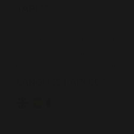
TARIFS
Du 01/01 au 31/12/2025
Nuitée : de 68 à 360 € (Le tarif varie en
fonction de la saison et du nombre de
personnes
Pour connaitre le tarif en fonction du
nombre de personne, la période et la
durée du séjour vous pouvez aller sur
notre site www.lescottagesdutarn.com).
LANGUES PARLÉES
Du 01/01 au 31/12/2026
Nuitée : de 68 à 360 € (Le tarif varie en
fonction de la saison et du nombre de
personnes
Pour connaitre le tarif en fonction du
nombre de personne, la période et la
durée du séjour vous pouvez aller sur
notre site www.lescottagesdutarn.com).