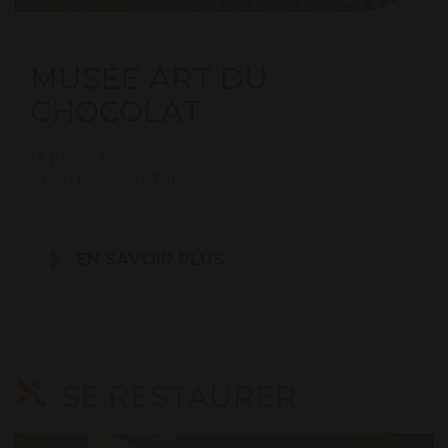
MUSÉE ART DU
CHOCOLAT
13 place Paul Saissac
81310 Lisle-sur-Tarn
EN SAVOIR PLUS
SE RESTAURER