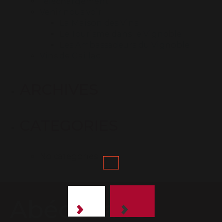
Téléchargement
Venir nous voir
La Maison des Vins
Le Tourisme dans le Vignoble
Les Ambassadeurs du Vignoble
Vins de Gaillac
ARCHIVES
CATEGORIES
No categories
Abécédaire