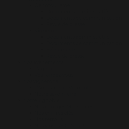
Oenotourisme
Documents administratifs
Documents de communication
Revue de presse
Vignerons
Documents administratifs
Documents de communication
Evènements
Revue de presse
Nos évènements
L’agenda
Vos rendez-vous
Nos vignerons
L’Annuaire du Vignoble
Notre savoir-faire
Notre vignoble
Nos cépages Millénaires
Nos chiffres clés
Nos terroirs
Nos vins – AOP & IGP