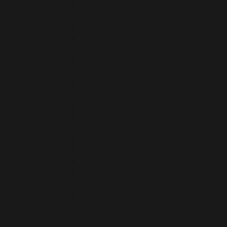
AOP Gaillac “Méthode Ancestrale”
AOP Gaillac “Vendanges Tardives”
AOP Gaillac blanc sec
AOP Gaillac blanc sec “Premières
Côtes”
AOP Gaillac blanc sec perlé
AOP Gaillac doux
AOP Gaillac Méthode
Traditionnelle
AOP Gaillac primeur blanc
AOP Gaillac primeur rouge
AOP Gaillac rosé
AOP Gaillac Rouge
IGP Côtes du Tarn
IGP Côtes du Tarn blanc doux
IGP Côtes du Tarn blanc sec
IGP Côtes du Tarn rosé
IGP Côtes du Tarn rouge
Notre histoire
Proposez un évènement