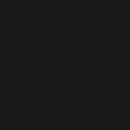
ale”
ves”
res Côtes”