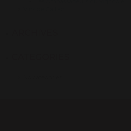
Les Ambassadeurs du Vignoble
Vins de Gaillac
ARCHIVES
CATEGORIES
No categories