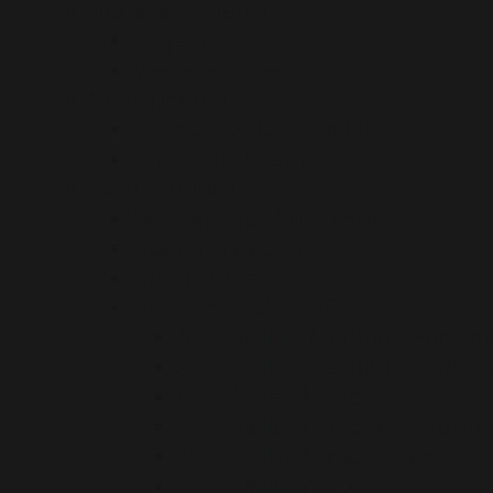
Nos évènements
L’agenda
Vos rendez-vous
Nos vignerons
L’Annuaire du Vignoble
Notre savoir-faire
Notre vignoble
Nos cépages Millénaires
Nos chiffres clés
Nos terroirs
Nos vins – AOP & IGP
AOP Gaillac “Méthode Ancestr
AOP Gaillac “Vendanges Tardi
AOP Gaillac blanc sec
AOP Gaillac blanc sec “Premiè
AOP Gaillac blanc sec perlé
AOP Gaillac doux