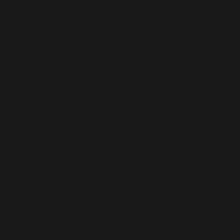
AOP Gaillac Méthode Traditio
AOP Gaillac primeur blanc
AOP Gaillac primeur rouge
AOP Gaillac rosé
AOP Gaillac Rouge
IGP Côtes du Tarn
IGP Côtes du Tarn blanc doux
IGP Côtes du Tarn blanc sec
IGP Côtes du Tarn rosé
IGP Côtes du Tarn rouge
Notre histoire
Proposez un évènement
Téléchargement
Venir nous voir
La Maison des Vins
Le Tourisme dans le Vignoble