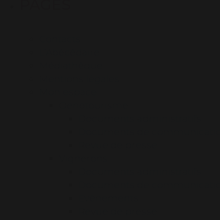
PAGES
Contacts
L’Abécédaire
Médiathèque
Mentions légales
Mon espace
Oenotourisme
Documents administratifs
Documents de communicati
Revue de presse
Vignerons
Documents administratifs
Documents de communicati
Evènements
Revue de presse