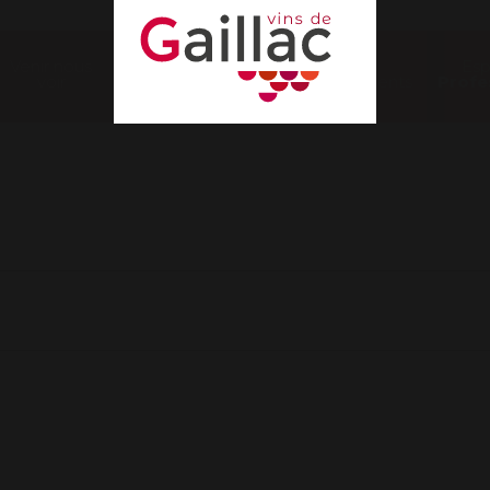
Venir nous
Nos
Es
voir
évènements
Profe