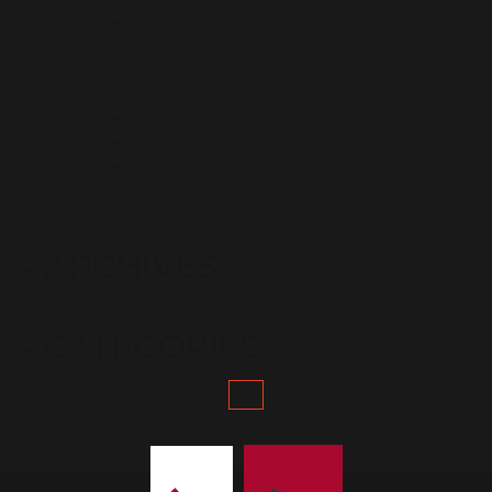
Notre histoire
Proposez un évènement
Téléchargement
Venir nous voir
La Maison des Vins
Le Tourisme dans le Vignoble
Les Ambassadeurs du Vignoble
Vins de Gaillac
ARCHIVES
CATEGORIES
No categories