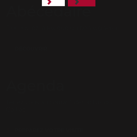
Abécédaire
Découvrez le lexique du bon vigneron
DÉCOUVRIR
Agenda
Tenez vous au courant des actus du
Gaillac
PRÉPAREZ VOTRE VISITE