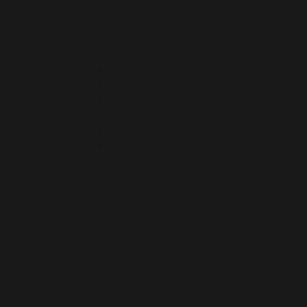
Médiathèque
Mentions légales
Mon espace
Oenotourisme
Documents administratifs
Documents de communication
Revue de presse
Vignerons
Documents administratifs
Documents de communication
Evènements
Revue de presse
Nos évènements
L’agenda
Vos rendez-vous
Nos vignerons
L’Annuaire du Vignoble
Notre savoir-faire
Notre vignoble
Nos cépages Millénaires