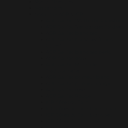
Nos chiffres clés
Nos terroirs
Nos vins – AOP & IGP
AOP Gaillac “Méthode Ancestrale”
AOP Gaillac “Vendanges Tardives”
AOP Gaillac blanc sec
AOP Gaillac blanc sec “Premières
Côtes”
AOP Gaillac blanc sec perlé
AOP Gaillac doux
AOP Gaillac Méthode
Traditionnelle
AOP Gaillac primeur blanc
AOP Gaillac primeur rouge
AOP Gaillac rosé
AOP Gaillac Rouge
IGP Côtes du Tarn
IGP Côtes du Tarn blanc doux
IGP Côtes du Tarn blanc sec
IGP Côtes du Tarn rosé
IGP Côtes du Tarn rouge