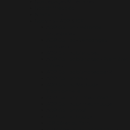
Nos cépages Millénaires
Nos chiffres clés
Nos terroirs
Nos vins – AOP & IGP
AOP Gaillac « Méthode
Ancestrale »
AOP Gaillac « Vendanges
Tardives »
AOP Gaillac blanc sec
AOP Gaillac blanc sec « Premières
Côtes »
AOP Gaillac blanc sec perlé
AOP Gaillac doux
AOP Gaillac Méthode
Traditionnelle
AOP Gaillac primeur blanc
AOP Gaillac primeur rouge
AOP Gaillac rosé
AOP Gaillac Rouge
IGP Côtes du Tarn
IGP Côtes du Tarn blanc doux