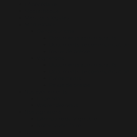
L’Abécédaire
Médiathèque
Mentions légales
Mon espace
Oenotourisme
Documents administratifs
Documents de communication
Revue de presse
Vignerons
Documents administratifs
Documents de communication
Evènements
Revue de presse
Nos évènements
L’agenda
Vos rendez-vous
Nos vignerons
L’Annuaire du Vignoble
Notre savoir-faire
Notre vignoble