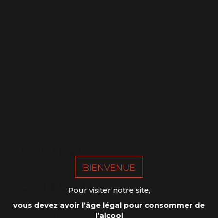
IGP Côtes du Tarn blanc sec
IGP Côtes du Tarn rosé
IGP Côtes du Tarn rouge
Notre histoire
Proposez un évènement
Téléchargement
Venir nous voir
La Maison des Vins
Le Tourisme dans le Vignoble
Les Ambassadeurs du Vignoble
Vins de Gaillac
ARCHIVES
BIENVENUE
CATÉGORIES
Pour visiter notre site,
vous devez avoir l’âge légal pour consommer de
l’alcool
Aucune catégorie