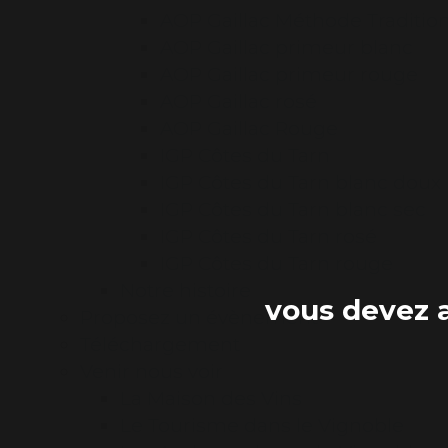
AOP Gaillac Méthode Traditio
AOP Gaillac primeur blanc
AOP Gaillac primeur rouge
AOP Gaillac rosé
AOP Gaillac Rouge
IGP Côtes du Tarn
IGP Côtes du Tarn blanc doux
IGP Côtes du Tarn blanc sec
IGP Côtes du Tarn rosé
IGP Côtes du Tarn rouge
Notre histoire
vous devez a
Proposez un évènement
Téléchargement
Venir nous voir
La Maison des Vins
Le Tourisme dans le Vignoble