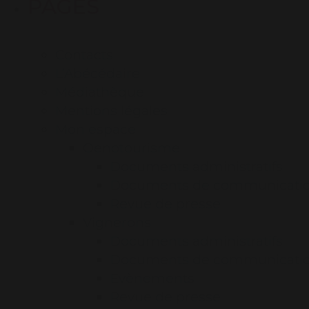
PAGES
Contacts
L’Abécédaire
Médiathèque
Mentions légales
Mon espace
Oenotourisme
Documents administratifs
Documents de communicati
Revue de presse
Vignerons
Documents administratifs
Documents de communicati
Evènements
Revue de presse