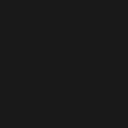
ale »
ves »
ères Côtes »