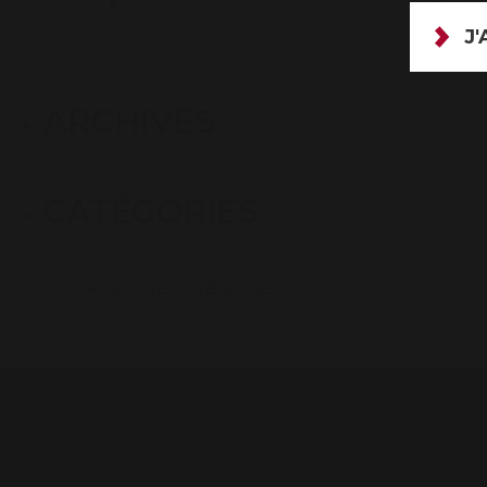
Les Ambassadeurs du Vignoble
Vins de Gaillac
J'
ARCHIVES
CATÉGORIES
Aucune catégorie