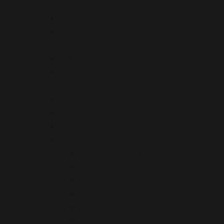
Nos évènements
L’agenda
Vos rendez-vous
Nos vignerons
L’Annuaire du Vignoble
Notre savoir-faire
Notre vignoble
Nos cépages Millénaires
Nos chiffres clés
Nos terroirs
Nos vins – AOP & IGP
AOP Gaillac « Méthode Ancestr
AOP Gaillac « Vendanges Tardi
AOP Gaillac blanc sec
AOP Gaillac blanc sec « Premi
AOP Gaillac blanc sec perlé
AOP Gaillac doux