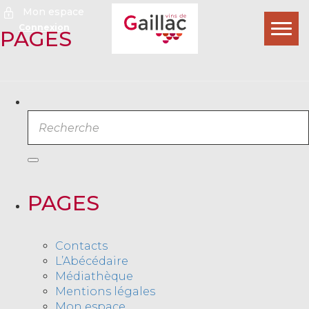
Mon espace
Connexion
Ouvr
PAGES
le
men
Rechercher
Recherche
PAGES
Contacts
L’Abécédaire
Médiathèque
Mentions légales
Mon espace