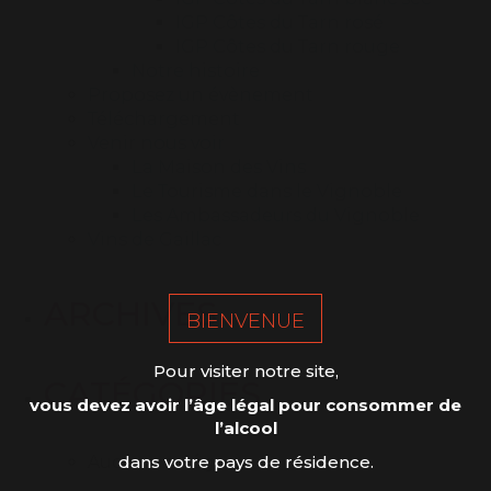
IGP Côtes du Tarn rosé
IGP Côtes du Tarn rouge
Notre histoire
Proposez un évènement
Téléchargement
Venir nous voir
La Maison des Vins
Le Tourisme dans le Vignoble
Les Ambassadeurs du Vignoble
Vins de Gaillac
ARCHIVES
BIENVENUE
Pour visiter notre site,
CATÉGORIES
vous devez avoir l’âge légal pour consommer de
l’alcool
dans votre pays de résidence.
Aucune catégorie