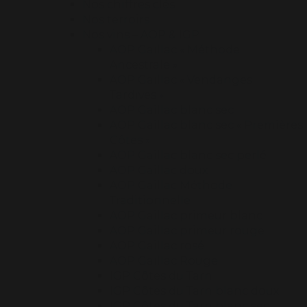
Nos chiffres clés
Nos terroirs
Nos vins – AOP & IGP
AOP Gaillac « Méthode
Ancestrale »
AOP Gaillac « Vendanges
Tardives »
AOP Gaillac blanc sec
AOP Gaillac blanc sec « Premières
Côtes »
AOP Gaillac blanc sec perlé
AOP Gaillac doux
AOP Gaillac Méthode
Traditionnelle
AOP Gaillac primeur blanc
AOP Gaillac primeur rouge
AOP Gaillac rosé
AOP Gaillac Rouge
IGP Côtes du Tarn
IGP Côtes du Tarn blanc doux
IGP Côtes du Tarn blanc sec