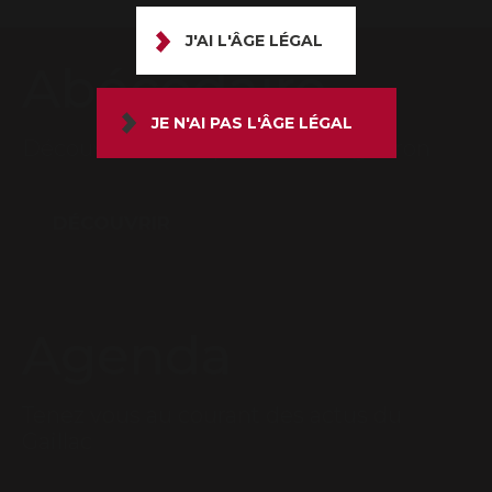
J'AI L'ÂGE LÉGAL
Abécédaire
JE N'AI PAS L'ÂGE LÉGAL
Découvrez le lexique du bon vigneron
DÉCOUVRIR
Agenda
Tenez vous au courant des actus du
Gaillac