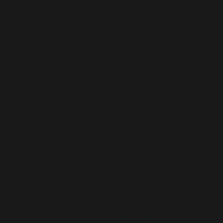
Médiathèque
Mentions légales
Mon espace
Oenotourisme
Documents administratifs
Documents de communication
Revue de presse
Vignerons
Documents administratifs
Documents de communication
Evènements
Revue de presse
Nos évènements
L’agenda
Vos rendez-vous
Nos vignerons
L’Annuaire du Vignoble
Notre savoir-faire
Notre vignoble
Nos cépages Millénaires