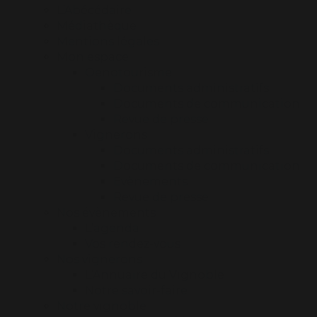
L’Abécédaire
Médiathèque
Mentions légales
Mon espace
Oenotourisme
Documents administratifs
Documents de communication
Revue de presse
Vignerons
Documents administratifs
Documents de communication
Evènements
Revue de presse
Nos évènements
L’agenda
Vos rendez-vous
Nos vignerons
L’Annuaire du Vignoble
Notre savoir-faire
Notre vignoble