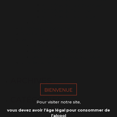
IGP Côtes du Tarn blanc sec
IGP Côtes du Tarn rosé
IGP Côtes du Tarn rouge
Notre histoire
Proposez un évènement
Téléchargement
Venir nous voir
La Maison des Vins
Le Tourisme dans le Vignoble
Les Ambassadeurs du Vignoble
Vins de Gaillac
ARCHIVES
BIENVENUE
CATÉGORIES
Pour visiter notre site,
vous devez avoir l’âge légal pour consommer de
l’alcool
Aucune catégorie