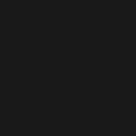
Nos cépages Millénaires
Nos chiffres clés
Nos terroirs
Nos vins – AOP & IGP
AOP Gaillac « Méthode
Ancestrale »
AOP Gaillac « Vendanges
Tardives »
AOP Gaillac blanc sec
AOP Gaillac blanc sec « Premières
Côtes »
AOP Gaillac blanc sec perlé
AOP Gaillac doux
AOP Gaillac Méthode
Traditionnelle
AOP Gaillac primeur blanc
AOP Gaillac primeur rouge
AOP Gaillac rosé
AOP Gaillac Rouge
IGP Côtes du Tarn
IGP Côtes du Tarn blanc doux