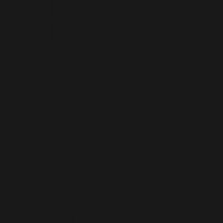
Nos cépages Millénaires
Nos chiffres clés
Nos terroirs
Nos vins – AOP & IGP
AOP Gaillac « Méthode
Ancestrale »
AOP Gaillac « Vendanges
Tardives »
AOP Gaillac blanc sec
AOP Gaillac blanc sec « Premières
Côtes »
AOP Gaillac blanc sec perlé
AOP Gaillac doux
AOP Gaillac Méthode
Traditionnelle
AOP Gaillac primeur blanc
AOP Gaillac primeur rouge
AOP Gaillac rosé
AOP Gaillac Rouge
IGP Côtes du Tarn
IGP Côtes du Tarn blanc doux