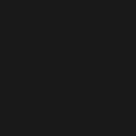
L’Abécédaire
Médiathèque
Mentions légales
Mon espace
Oenotourisme
Documents administratifs
Documents de communication
Revue de presse
Vignerons
Documents administratifs
Documents de communication
Evènements
Revue de presse
Nos évènements
L’agenda
Vos rendez-vous
Nos vignerons
L’Annuaire du Vignoble
Notre savoir-faire
Notre vignoble