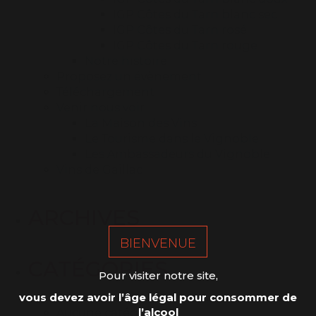
IGP Côtes du Tarn blanc sec
IGP Côtes du Tarn rosé
IGP Côtes du Tarn rouge
Notre histoire
Proposez un évènement
Téléchargement
Venir nous voir
La Maison des Vins
Le Tourisme dans le Vignoble
Les Ambassadeurs du Vignoble
Vins de Gaillac
ARCHIVES
BIENVENUE
CATÉGORIES
Pour visiter notre site,
vous devez avoir l’âge légal pour consommer de
l’alcool
Aucune catégorie