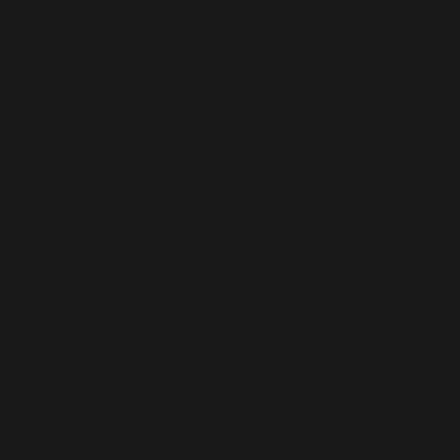
Nos cépages Millénaires
Nos chiffres clés
Nos terroirs
Nos vins – AOP & IGP
AOP Gaillac « Méthode
Ancestrale »
AOP Gaillac « Vendanges
Tardives »
AOP Gaillac blanc sec
AOP Gaillac blanc sec « Premières
Côtes »
AOP Gaillac blanc sec perlé
AOP Gaillac doux
AOP Gaillac Méthode
Traditionnelle
AOP Gaillac primeur blanc
AOP Gaillac primeur rouge
AOP Gaillac rosé
AOP Gaillac Rouge
IGP Côtes du Tarn
IGP Côtes du Tarn blanc doux