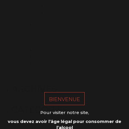
IGP Côtes du Tarn blanc sec
IGP Côtes du Tarn rosé
IGP Côtes du Tarn rouge
Notre histoire
Proposez un évènement
Téléchargement
Venir nous voir
La Maison des Vins
Le Tourisme dans le Vignoble
Les Ambassadeurs du Vignoble
Vins de Gaillac
ARCHIVES
BIENVENUE
CATÉGORIES
Pour visiter notre site,
vous devez avoir l’âge légal pour consommer de
l’alcool
Aucune catégorie