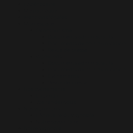
L’Abécédaire
Médiathèque
Mentions légales
Mon espace
Oenotourisme
Documents administratifs
Documents de communication
Revue de presse
Vignerons
Documents administratifs
Documents de communication
Evènements
Revue de presse
Nos évènements
L’agenda
Vos rendez-vous
Nos vignerons
L’Annuaire du Vignoble
Notre savoir-faire
Notre vignoble