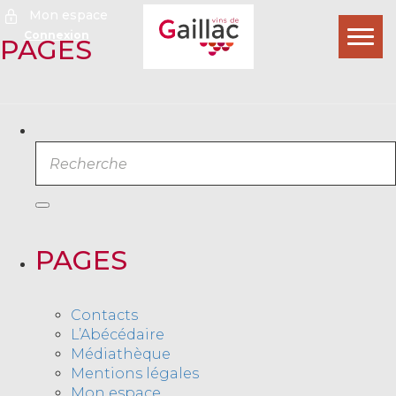
Mon espace
Connexion
Ouvr
PAGES
le
men
Rechercher
Recherche
PAGES
Contacts
L’Abécédaire
Médiathèque
Mentions légales
Mon espace