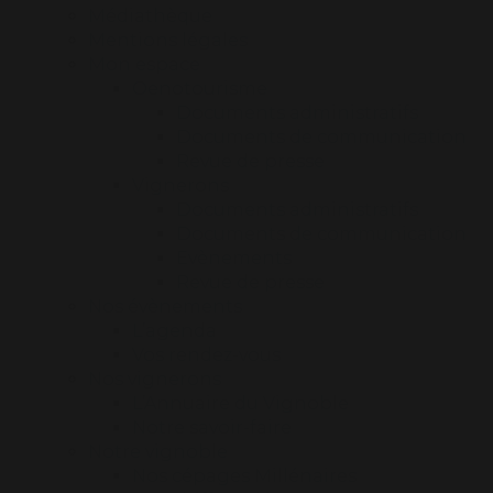
Médiathèque
Mentions légales
Mon espace
Oenotourisme
Documents administratifs
Documents de communication
Revue de presse
Vignerons
Documents administratifs
Documents de communication
Evènements
Revue de presse
Nos évènements
L’agenda
Vos rendez-vous
Nos vignerons
L’Annuaire du Vignoble
Notre savoir-faire
Notre vignoble
Nos cépages Millénaires