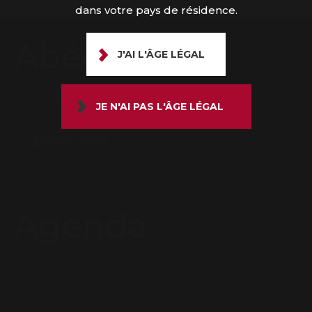
dans votre pays de résidence.
Abécédaire
J'AI L'ÂGE LÉGAL
Découvrez le lexique du bon vigneron
JE N'AI PAS L'ÂGE LÉGAL
DÉCOUVRIR
Agenda
Tenez vous au courant des actus du
Gaillac