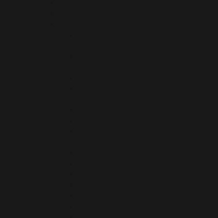
Nos chiffres clés
Nos terroirs
Nos vins – AOP & IGP
AOP Gaillac « Méthode
Ancestrale »
AOP Gaillac « Vendanges
Tardives »
AOP Gaillac blanc sec
AOP Gaillac blanc sec « Premières
Côtes »
AOP Gaillac blanc sec perlé
AOP Gaillac doux
AOP Gaillac Méthode
Traditionnelle
AOP Gaillac primeur blanc
AOP Gaillac primeur rouge
AOP Gaillac rosé
AOP Gaillac Rouge
IGP Côtes du Tarn
IGP Côtes du Tarn blanc doux
IGP Côtes du Tarn blanc sec