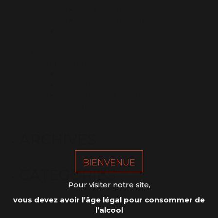
IGP Côtes du Tarn rosé
IGP Côtes du Tarn rouge
Notre histoire
Proposez un évènement
Téléchargement
Venir nous voir
La Maison des Vins
Le Tourisme dans le Vignoble
Les Ambassadeurs du Vignoble
Vins de Gaillac
ARCHIVES
BIENVENUE
CATÉGORIES
Pour visiter notre site,
vous devez avoir l’âge légal pour consommer de
Aucune catégorie
l’alcool