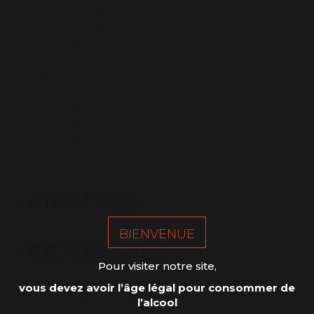
IGP Côtes du Tarn rosé
IGP Côtes du Tarn rouge
Notre histoire
Proposez un évènement
Téléchargement
Venir nous voir
La Maison des Vins
Le Tourisme dans le Vignoble
Les Ambassadeurs du Vignoble
Vins de Gaillac
ARCHIVES
BIENVENUE
CATÉGORIES
Pour visiter notre site,
vous devez avoir l’âge légal pour consommer de
Aucune catégorie
l’alcool