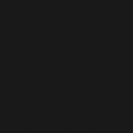
Médiathèque
Mentions légales
Mon espace
Oenotourisme
Documents administratifs
Documents de communication
Revue de presse
Vignerons
Documents administratifs
Documents de communication
Evènements
Revue de presse
Nos évènements
L’agenda
Vos rendez-vous
Nos vignerons
L’Annuaire du Vignoble
Notre savoir-faire
Notre vignoble
Nos cépages Millénaires