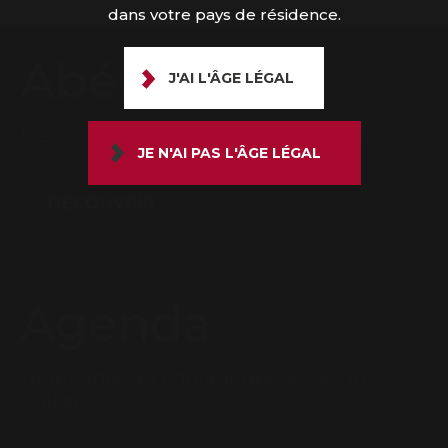
dans votre pays de résidence.
Abécédaire
J'AI L'ÂGE LÉGAL
Découvrez le lexique du bon vigneron
JE N'AI PAS L'ÂGE LÉGAL
DÉCOUVRIR
Agenda
Tenez vous au courant des actus du
Gaillac