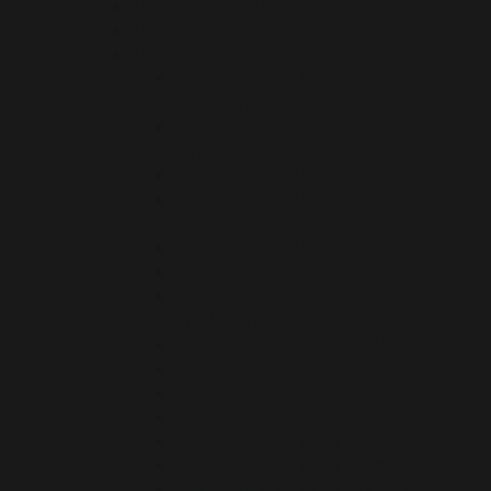
Nos chiffres clés
Nos terroirs
Nos vins – AOP & IGP
AOP Gaillac « Méthode
Ancestrale »
AOP Gaillac « Vendanges
Tardives »
AOP Gaillac blanc sec
AOP Gaillac blanc sec « Premières
Côtes »
AOP Gaillac blanc sec perlé
AOP Gaillac doux
AOP Gaillac Méthode
Traditionnelle
AOP Gaillac primeur blanc
AOP Gaillac primeur rouge
AOP Gaillac rosé
AOP Gaillac Rouge
IGP Côtes du Tarn
IGP Côtes du Tarn blanc doux
IGP Côtes du Tarn blanc sec