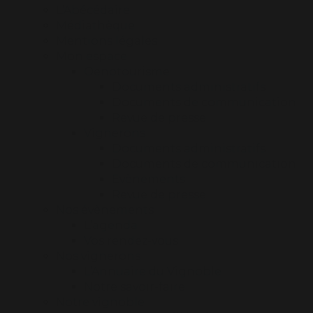
L’Abécédaire
Médiathèque
Mentions légales
Mon espace
Oenotourisme
Documents administratifs
Documents de communication
Revue de presse
Vignerons
Documents administratifs
Documents de communication
Evènements
Revue de presse
Nos évènements
L’agenda
Vos rendez-vous
Nos vignerons
L’Annuaire du Vignoble
Notre savoir-faire
Notre vignoble