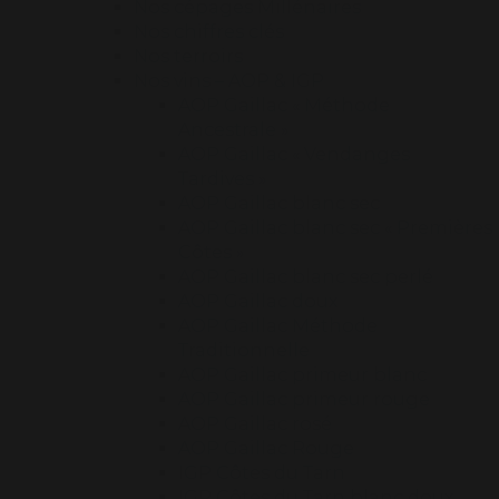
Nos cépages Millénaires
Nos chiffres clés
Nos terroirs
Nos vins – AOP & IGP
AOP Gaillac « Méthode
Ancestrale »
AOP Gaillac « Vendanges
Tardives »
AOP Gaillac blanc sec
AOP Gaillac blanc sec « Premières
Côtes »
AOP Gaillac blanc sec perlé
AOP Gaillac doux
AOP Gaillac Méthode
Traditionnelle
AOP Gaillac primeur blanc
AOP Gaillac primeur rouge
AOP Gaillac rosé
AOP Gaillac Rouge
IGP Côtes du Tarn
IGP Côtes du Tarn blanc doux