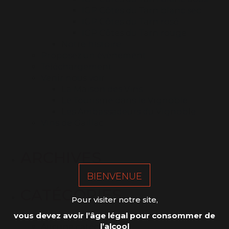
IGP Côtes du Tarn blanc sec
IGP Côtes du Tarn rosé
IGP Côtes du Tarn rouge
Notre histoire
Proposez un évènement
Téléchargement
Venir nous voir
La Maison des Vins
Le Tourisme dans le Vignoble
Les Ambassadeurs du Vignoble
Vins de Gaillac
ARCHIVES
BIENVENUE
CATÉGORIES
Pour visiter notre site,
vous devez avoir l’âge légal pour consommer de
l’alcool
Aucune catégorie