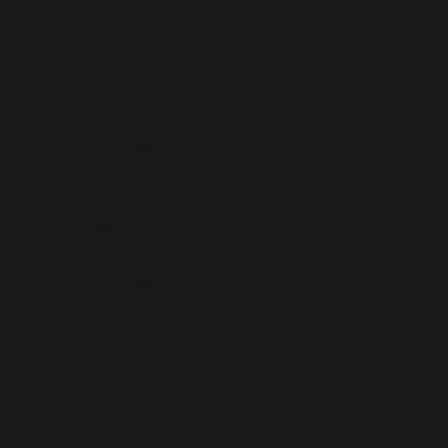
L’Abécédaire
Médiathèque
Mentions légales
Mon espace
Oenotourisme
Documents administratifs
Documents de communicati
Revue de presse
Vignerons
Documents administratifs
Documents de communicati
Evènements
Revue de presse
Nos évènements
L’agenda
Vos rendez-vous
Nos vignerons