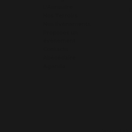
L’Annuaire
Nos Terroirs
Nos Évènements
Proposez un
évènement
Contacts
Abécédaire
Agenda
« L’abus d’al