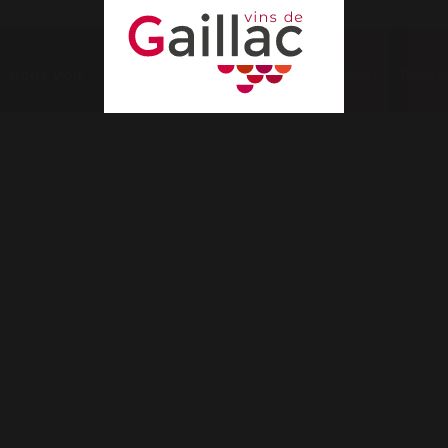
Venir
Nos
Es
nous voir
Évènements
Profe