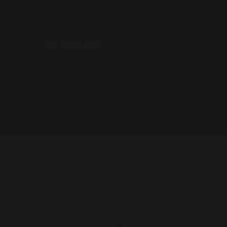
du bon vigneron
DÉCOUVRIR
PLAN DU SITE
Notre Vignoble
Nos Vignerons