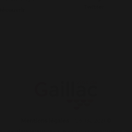
Twitter
Découvrir
Mentions légales
– Gaillac 2021 ©
cool est dangereux pour la santé, consommez ave