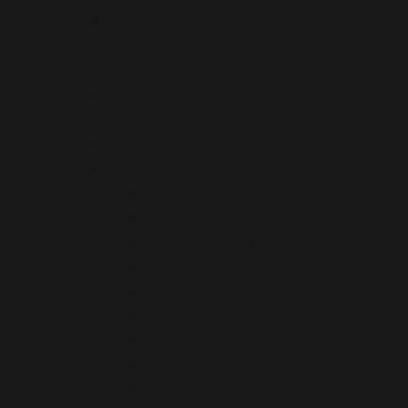
L’Annuaire du Vignoble
Notre savoir-faire
Notre vignoble
Nos cépages Millénaires
Nos chiffres clés
Nos terroirs
Nos vins – AOP & IGP
AOP Gaillac « Méthode Ancestr
AOP Gaillac « Vendanges Tardi
AOP Gaillac blanc sec
AOP Gaillac blanc sec « Premi
AOP Gaillac blanc sec perlé
AOP Gaillac doux
AOP Gaillac Méthode Traditio
AOP Gaillac primeur blanc
AOP Gaillac primeur rouge