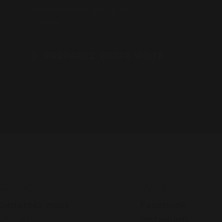
courant des actus du
Gaillac
PRÉPAREZ VOTRE VISITE
CONTACTS
SUIVEZ-NOUS
Contactez-nous
Facebook
Instagram
MÉDIATHÈQUE