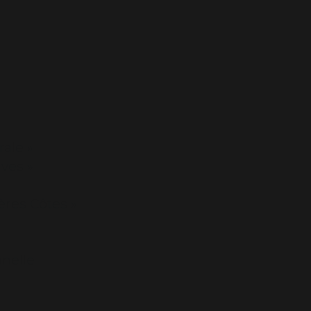
ale »
ves »
ères Côtes »
nnelle