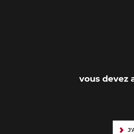
AOP Gaillac rosé
AOP Gaillac Rouge
IGP Côtes du Tarn
IGP Côtes du Tarn blanc doux
IGP Côtes du Tarn blanc sec
IGP Côtes du Tarn rosé
IGP Côtes du Tarn rouge
Notre histoire
Proposez un évènement
Téléchargement
vous devez a
Venir nous voir
La Maison des Vins
Le Tourisme dans le Vignoble
Les Ambassadeurs du Vignoble
Vins de Gaillac
J'