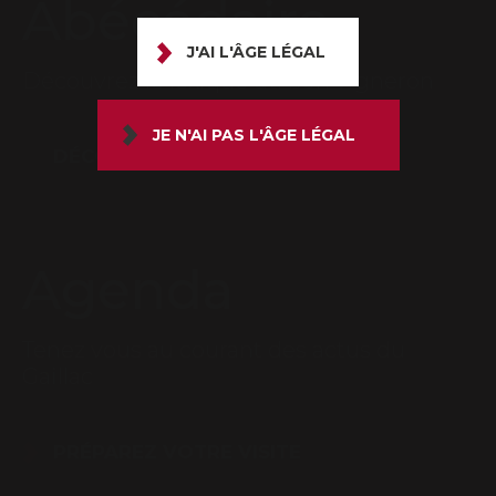
Abécédaire
J'AI L'ÂGE LÉGAL
Découvrez le lexique du bon vigneron
JE N'AI PAS L'ÂGE LÉGAL
DÉCOUVRIR
Agenda
Tenez vous au courant des actus du
Gaillac
PRÉPAREZ VOTRE VISITE