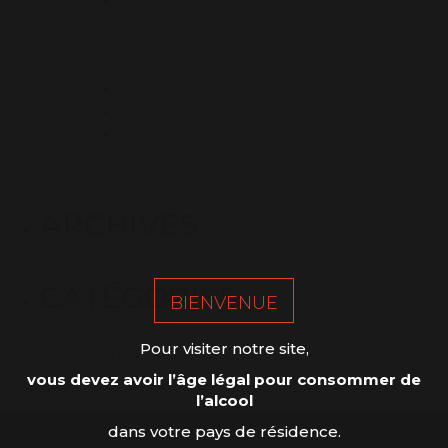
Notre histoire
Proposez un évènement
Téléchargement
Venir nous voir
La Maison des Vins
Le Tourisme dans le Vignoble
Les Ambassadeurs du Vignoble
Vins de Gaillac
ARCHIVES
CATÉGORIES
BIENVENUE
Pour visiter notre site,
Aucune catégorie
vous devez avoir l’âge légal pour consommer de
l’alcool
dans votre pays de résidence.