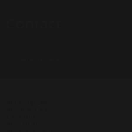
Contact
Une question ?
CONTACTEZ-NOUS
PLAN DU SITE
Notre Vignoble
Nos Vignerons
L’Annuaire
Nos Terroirs
Nos Évènements