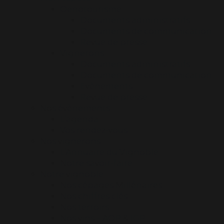
Oenotourisme
Documents administratifs
Documents de communication
Revue de presse
Vignerons
Documents administratifs
Documents de communication
Evènements
Revue de presse
Nos évènements
L’agenda
Vos rendez-vous
Nos vignerons
L’Annuaire du Vignoble
Notre savoir-faire
Notre vignoble
Nos cépages Millénaires
Nos chiffres clés
Nos terroirs
Nos vins – AOP & IGP