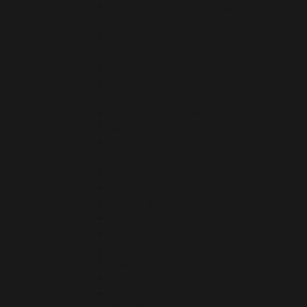
AOP Gaillac « Méthode
Ancestrale »
AOP Gaillac « Vendanges
Tardives »
AOP Gaillac blanc sec
AOP Gaillac blanc sec « Premières
Côtes »
AOP Gaillac blanc sec perlé
AOP Gaillac doux
AOP Gaillac Méthode
Traditionnelle
AOP Gaillac primeur blanc
AOP Gaillac primeur rouge
AOP Gaillac rosé
AOP Gaillac Rouge
IGP Côtes du Tarn
IGP Côtes du Tarn blanc doux
IGP Côtes du Tarn blanc sec
IGP Côtes du Tarn rosé
IGP Côtes du Tarn rouge