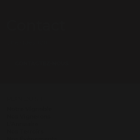
Contact
Une question ?
CONTACTEZ-NOUS
PLAN DU SITE
Notre Vignoble
Nos Vignerons
L’Annuaire
Nos Terroirs
Nos Évènements