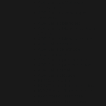
AOP Gaillac « Méthode
Ancestrale »
AOP Gaillac « Vendanges
Tardives »
AOP Gaillac blanc sec
AOP Gaillac blanc sec « Premières
Côtes »
AOP Gaillac blanc sec perlé
AOP Gaillac doux
AOP Gaillac Méthode
Traditionnelle
AOP Gaillac primeur blanc
AOP Gaillac primeur rouge
AOP Gaillac rosé
AOP Gaillac Rouge
IGP Côtes du Tarn
IGP Côtes du Tarn blanc doux
IGP Côtes du Tarn blanc sec
IGP Côtes du Tarn rosé
IGP Côtes du Tarn rouge