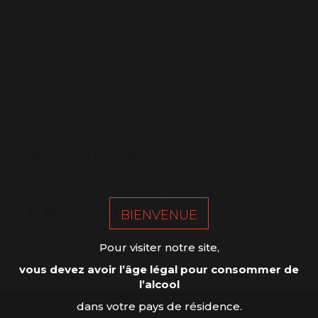
Notre histoire
Proposez un évènement
Téléchargement
Venir nous voir
La Maison des Vins
Le Tourisme dans le Vignoble
Les Ambassadeurs du Vignoble
Vins de Gaillac
ARCHIVES
CATÉGORIES
BIENVENUE
Pour visiter notre site,
Aucune catégorie
vous devez avoir l’âge légal pour consommer de
l’alcool
dans votre pays de résidence.