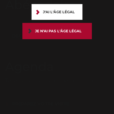
Abécédaire
J'AI L'ÂGE LÉGAL
Découvrez le lexique du bon vigneron
JE N'AI PAS L'ÂGE LÉGAL
DÉCOUVRIR
Agenda
Tenez vous au courant des actus du
Gaillac
PRÉPAREZ VOTRE VISITE