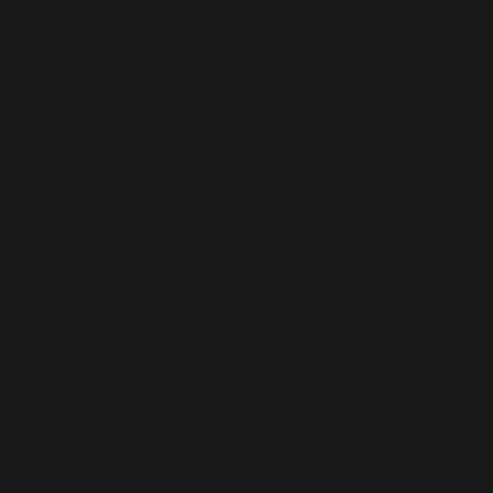
Oenotourisme
Documents administratifs
Documents de communication
Revue de presse
Vignerons
Documents administratifs
Documents de communication
Evènements
Revue de presse
Nos évènements
L’agenda
Vos rendez-vous
Nos vignerons
L’Annuaire du Vignoble
Notre savoir-faire
Notre vignoble
Nos cépages Millénaires
Nos chiffres clés
Nos terroirs
Nos vins – AOP & IGP