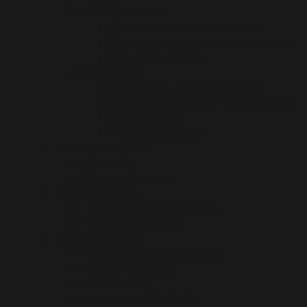
Oenotourisme
Documents administratifs
Documents de communication
Revue de presse
Vignerons
Documents administratifs
Documents de communication
Evènements
Revue de presse
Nos évènements
L’agenda
Vos rendez-vous
Nos vignerons
L’Annuaire du Vignoble
Notre savoir-faire
Notre vignoble
Nos cépages Millénaires
Nos chiffres clés
Nos terroirs
Nos vins – AOP & IGP