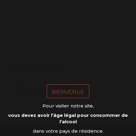
Notre histoire
Proposez un évènement
Téléchargement
Venir nous voir
La Maison des Vins
Le Tourisme dans le Vignoble
Les Ambassadeurs du Vignoble
Vins de Gaillac
ARCHIVES
CATÉGORIES
BIENVENUE
Pour visiter notre site,
Aucune catégorie
vous devez avoir l’âge légal pour consommer de
l’alcool
dans votre pays de résidence.