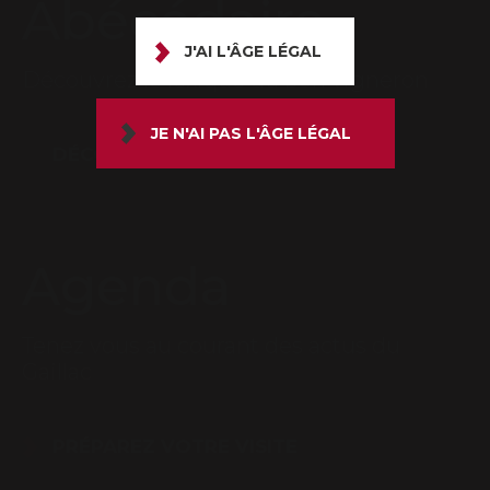
Abécédaire
J'AI L'ÂGE LÉGAL
Découvrez le lexique du bon vigneron
JE N'AI PAS L'ÂGE LÉGAL
DÉCOUVRIR
Agenda
Tenez vous au courant des actus du
Gaillac
PRÉPAREZ VOTRE VISITE