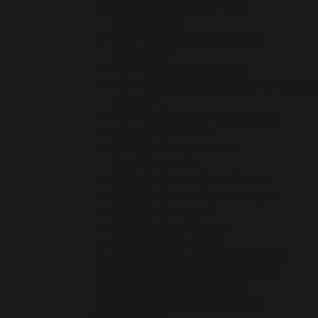
AOP Gaillac « Méthode
Ancestrale »
AOP Gaillac « Vendanges
Tardives »
AOP Gaillac blanc sec
AOP Gaillac blanc sec « Premières
Côtes »
AOP Gaillac blanc sec perlé
AOP Gaillac doux
AOP Gaillac Méthode
Traditionnelle
AOP Gaillac primeur blanc
AOP Gaillac primeur rouge
AOP Gaillac rosé
AOP Gaillac Rouge
IGP Côtes du Tarn
IGP Côtes du Tarn blanc doux
IGP Côtes du Tarn blanc sec
IGP Côtes du Tarn rosé
IGP Côtes du Tarn rouge