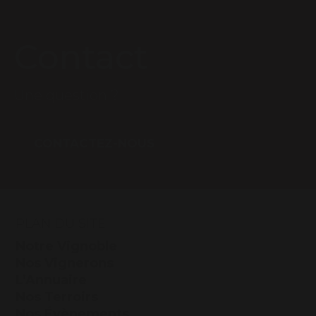
Contact
Une question ?
CONTACTEZ-NOUS
PLAN DU SITE
Notre Vignoble
Nos Vignerons
L’Annuaire
Nos Terroirs
Nos Évènements